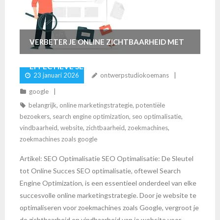
VERBETER JE ONLINE ZICHTBAARHEID MET
EFFECTIEVE SEO OPTIMALISATIE
23 januari 2026
ontwerpstudiokoemans
google
belangrijk
,
online marketingstrategie
,
potentiële
bezoekers
,
search engine optimization
,
seo optimalisatie
,
vindbaarheid
,
website
,
zichtbaarheid
,
zoekmachines
,
zoekmachines zoals google
Artikel: SEO Optimalisatie SEO Optimalisatie: De Sleutel
tot Online Succes SEO optimalisatie, oftewel Search
Engine Optimization, is een essentieel onderdeel van elke
succesvolle online marketingstrategie. Door je website te
optimaliseren voor zoekmachines zoals Google, vergroot je
de zichtbaarheid en vindbaarheid van je website voor