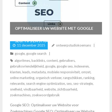
OPTIMALISEER UW WEBSITE MET GOOGLE
SEO: TIPS EN STRATEGIEËN
11 december 2025
ontwerpstudiokoemans
google
,
google search
algoritmes
,
backlinks
,
content
,
gebruikers
,
gebruiksvriendelijkheid
,
google
,
google seo
,
indexeren
,
klanten
,
leads
,
metadata
,
mobiele responsiviteit
,
omzet
,
online marketing
,
organisch verkeer
,
rangschikken
,
ranking
,
relevantie
,
search engine optimization
,
seo
,
seo-strategie
,
snelheid
,
vindbaarheid
,
website
,
zichtbaarheid
,
zoekmachines
,
zoekwoordgebruik
Google SEO: Optimaliseer uw Website voor
Zoekmachines Google SEO: Optimaliseer uw Website