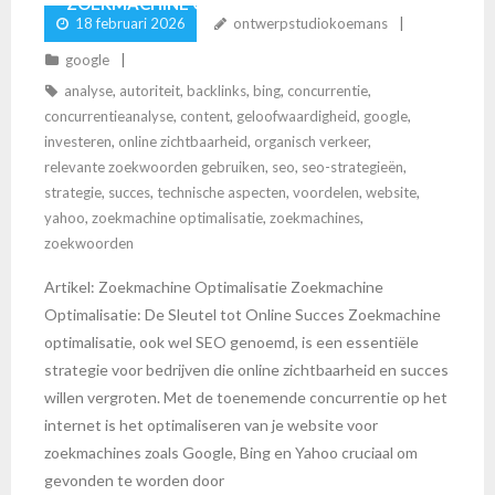
ZOEKMACHINE OPTIMALISATIE
18 februari 2026
ontwerpstudiokoemans
google
analyse
,
autoriteit
,
backlinks
,
bing
,
concurrentie
,
concurrentieanalyse
,
content
,
geloofwaardigheid
,
google
,
investeren
,
online zichtbaarheid
,
organisch verkeer
,
relevante zoekwoorden gebruiken
,
seo
,
seo-strategieën
,
strategie
,
succes
,
technische aspecten
,
voordelen
,
website
,
yahoo
,
zoekmachine optimalisatie
,
zoekmachines
,
zoekwoorden
Artikel: Zoekmachine Optimalisatie Zoekmachine
Optimalisatie: De Sleutel tot Online Succes Zoekmachine
optimalisatie, ook wel SEO genoemd, is een essentiële
strategie voor bedrijven die online zichtbaarheid en succes
willen vergroten. Met de toenemende concurrentie op het
internet is het optimaliseren van je website voor
zoekmachines zoals Google, Bing en Yahoo cruciaal om
gevonden te worden door