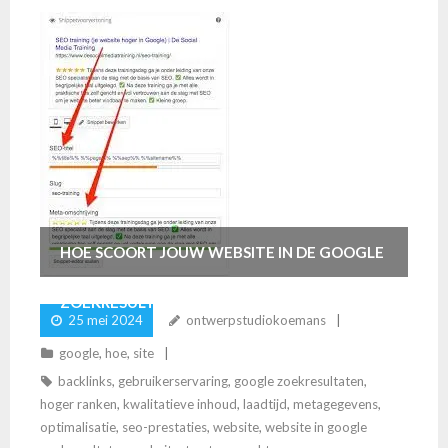
HOE SCOORT JOUW WEBSITE IN DE GOOGLE
ZOEKRESULTATEN?
25 mei 2024
ontwerpstudiokoemans
google
,
hoe
,
site
backlinks
,
gebruikerservaring
,
google zoekresultaten
,
hoger ranken
,
kwalitatieve inhoud
,
laadtijd
,
metagegevens
,
optimalisatie
,
seo-prestaties
,
website
,
website in google