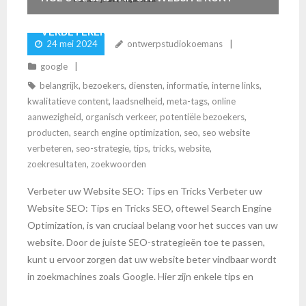
VERBETEREN: TIPS EN TRICKS
24 mei 2024
ontwerpstudiokoemans
google
belangrijk
,
bezoekers
,
diensten
,
informatie
,
interne links
,
kwalitatieve content
,
laadsnelheid
,
meta-tags
,
online
aanwezigheid
,
organisch verkeer
,
potentiële bezoekers
,
producten
,
search engine optimization
,
seo
,
seo website
verbeteren
,
seo-strategie
,
tips
,
tricks
,
website
,
zoekresultaten
,
zoekwoorden
Verbeter uw Website SEO: Tips en Tricks Verbeter uw
Website SEO: Tips en Tricks SEO, oftewel Search Engine
Optimization, is van cruciaal belang voor het succes van uw
website. Door de juiste SEO-strategieën toe te passen,
kunt u ervoor zorgen dat uw website beter vindbaar wordt
in zoekmachines zoals Google. Hier zijn enkele tips en