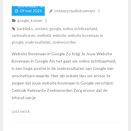
GOOGLE? ONTDEK DE TIPS HIER!
09 mei 2024
ontwerpstudiokoemans
google
,
komen
backlinks
,
content
,
google
,
online zichtbaarheid
,
optimaliseren
,
snelheid
,
website
,
website bovenaan in
google
,
zoekresultaten
,
zoekwoorden
Website Bovenaan in Google Zo Krijg Je Jouw Website
Bovenaan in Google Als het gaat om online zichtbaarheid,
is een hoge positie in de zoekresultaten van Google van
onschatbare waarde. Hier zijn enkele tips om ervoor te
zorgen dat jouw website bovenaan in Google verschijnt:
Gebruik Relevante Zoekwoorden Zorg ervoor dat de
inhoud van je
LEES MEER