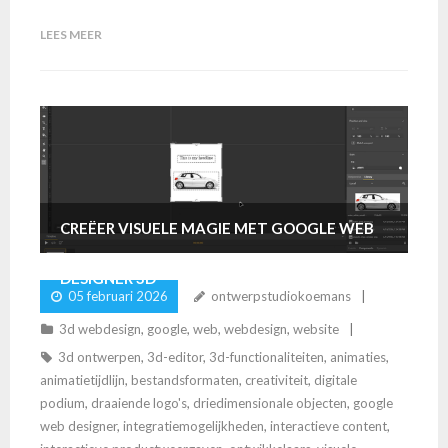
LEES MEER
CREËER VISUELE MAGIE MET GOOGLE WEB
DESIGNER 3D
05 februari 2026
ontwerpstudiokoemans
3d webdesign
,
google
,
web
,
webdesign
,
website
3d ontwerpen
,
3d-editor
,
3d-functionaliteiten
,
animaties
,
animatietijdlijn
,
bestandsformaten
,
creativiteit
,
digitale
podium
,
draaiende logo's
,
driedimensionale objecten
,
google
web designer
,
integratiemogelijkheden
,
interactieve content
,