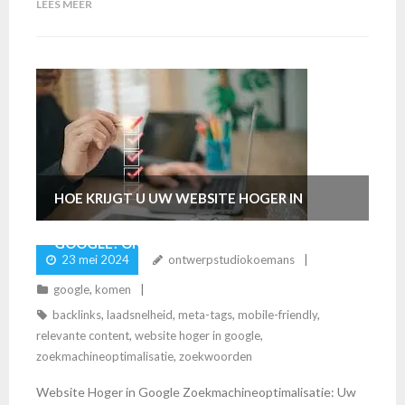
LEES MEER
HOE KRIJGT U UW WEBSITE HOGER IN
GOOGLE? ONTDEK DE TIPS!
23 mei 2024
ontwerpstudiokoemans
google
,
komen
backlinks
,
laadsnelheid
,
meta-tags
,
mobile-friendly
,
relevante content
,
website hoger in google
,
zoekmachineoptimalisatie
,
zoekwoorden
Website Hoger in Google Zoekmachineoptimalisatie: Uw