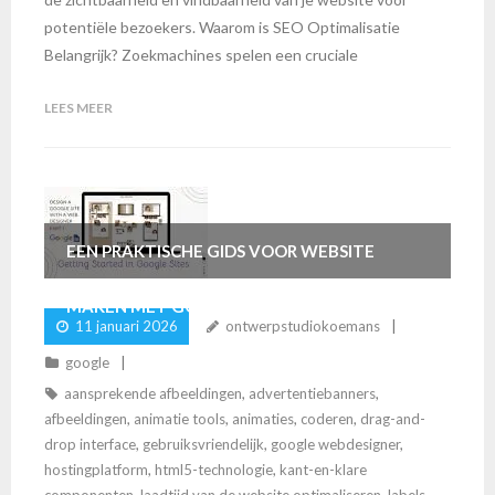
potentiële bezoekers. Waarom is SEO Optimalisatie
Belangrijk? Zoekmachines spelen een cruciale
LEES MEER
EEN PRAKTISCHE GIDS VOOR WEBSITE
MAKEN MET GOOGLE WEBDESIGNER
11 januari 2026
ontwerpstudiokoemans
google
aansprekende afbeeldingen
,
advertentiebanners
,
afbeeldingen
,
animatie tools
,
animaties
,
coderen
,
drag-and-
drop interface
,
gebruiksvriendelijk
,
google webdesigner
,
hostingplatform
,
html5-technologie
,
kant-en-klare