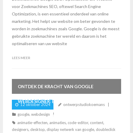
voor Zoekmachines SEO, oftewel Search Engine
Optimization, is een essentieel onderdeel van online
marketing. Het helpt uw website om beter gevonden te
worden in zoekmachines zoals Google. Google is de meest
gebruikte zoekmachine ter wereld en daarom is het
optimaliseren van uw website
LEES MEER
ONTDEK DE KRACHT VAN GOOGLE
WEBDESIGNER: BOUW INTERACTIEVE
12 oktober 2024
ontwerpstudiokoemans
google
,
webdesign
WEBERVARINGEN MET GEMAK
animatie-effecten
,
animaties
,
code-editor
,
content
,
designers
,
desktop
,
display netwerk van google
,
doubleclick