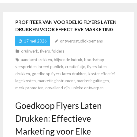
PROFITEER VAN VOORDELIG FLYERS LATEN
DRUKKEN VOOR EFFECTIEVE MARKETING
17 mei 2026
ontwerpstudiokoemans
drukwerk
,
flyers
,
folders
aandacht trekken
,
blijvende indruk
,
boodschap
verspreiden
,
breed publiek
,
creatief zijn
,
flyers laten
drukken
,
goedkoop flyers laten drukken
,
kosteneffectief
,
lage kosten
,
marketinginstrument
,
marketinguitingen
,
merk promoten
,
opvallend zijn
,
unieke ontwerpen
Goedkoop Flyers Laten
Drukken: Effectieve
Marketing voor Elke