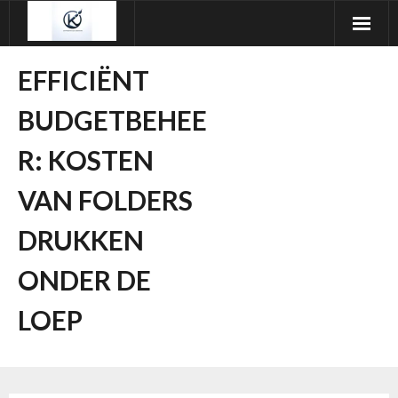
Ga
naar
de
EFFICIËNT
inhoud
BUDGETBEHEE
R: KOSTEN
VAN FOLDERS
DRUKKEN
ONDER DE
LOEP