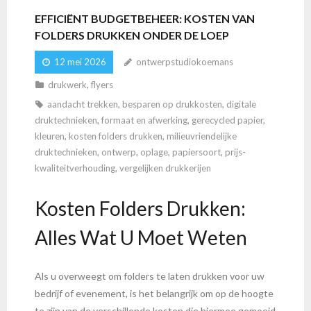
EFFICIËNT BUDGETBEHEER: KOSTEN VAN
FOLDERS DRUKKEN ONDER DE LOEP
12 mei 2026
ontwerpstudiokoemans
drukwerk
,
flyers
aandacht trekken
,
besparen op drukkosten
,
digitale
druktechnieken
,
formaat en afwerking
,
gerecycled papier
,
kleuren
,
kosten folders drukken
,
milieuvriendelijke
druktechnieken
,
ontwerp
,
oplage
,
papiersoort
,
prijs-
kwaliteitverhouding
,
vergelijken drukkerijen
Kosten Folders Drukken:
Alles Wat U Moet Weten
Als u overweegt om folders te laten drukken voor uw
bedrijf of evenement, is het belangrijk om op de hoogte
te zijn van de verschillende kosten die hiermee gemoeid