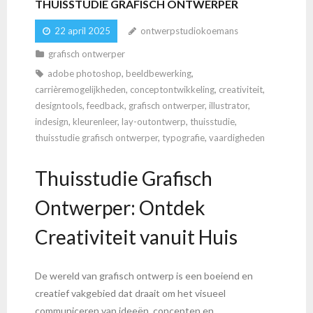
THUISSTUDIE GRAFISCH ONTWERPER
22 april 2025
ontwerpstudiokoemans
grafisch ontwerper
adobe photoshop
,
beeldbewerking
,
carrièremogelijkheden
,
conceptontwikkeling
,
creativiteit
,
designtools
,
feedback
,
grafisch ontwerper
,
illustrator
,
indesign
,
kleurenleer
,
lay-outontwerp
,
thuisstudie
,
thuisstudie grafisch ontwerper
,
typografie
,
vaardigheden
Thuisstudie Grafisch
Ontwerper: Ontdek
Creativiteit vanuit Huis
De wereld van grafisch ontwerp is een boeiend en
creatief vakgebied dat draait om het visueel
communiceren van ideeën, concepten en