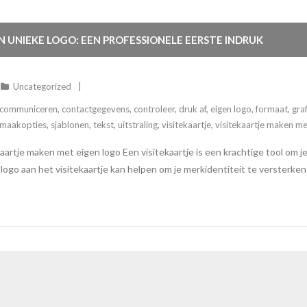
 UNIEKE LOGO: EEN PROFESSIONELE EERSTE INDRUK
Uncategorized
communiceren
,
contactgegevens
,
controleer
,
druk af
,
eigen logo
,
formaat
,
gra
maakopties
,
sjablonen
,
tekst
,
uitstraling
,
visitekaartje
,
visitekaartje maken me
aartje maken met eigen logo Een visitekaartje is een krachtige tool om je
ogo aan het visitekaartje kan helpen om je merkidentiteit te versterken en