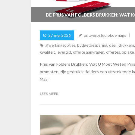
DE PRIJS VAN FOLDERS DRUKKEN: WAT 
27 mei 2026
ontwerpstudiokoemans
afwerkingsopties
,
budgetbesparing
,
deal
,
drukkerij
kwaliteit
,
levertijd
,
offerte aanvragen
,
offertes
,
oplage
Prijs van Folders Drukken: Wat U Moet Weten Prij
promoten, zijn gedrukte folders een uitstekende k
Maar
LEES MEER