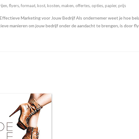
ijen
,
flyers
,
formaat
,
kost
,
kosten
,
maken
,
offertes
,
opties
,
papier
,
prijs
Effectieve Marketing voor Jouw Bedrijf Als ondernemer weet je hoe belan
eve manieren om jouw bedrijf onder de aandacht te brengen, is door flye