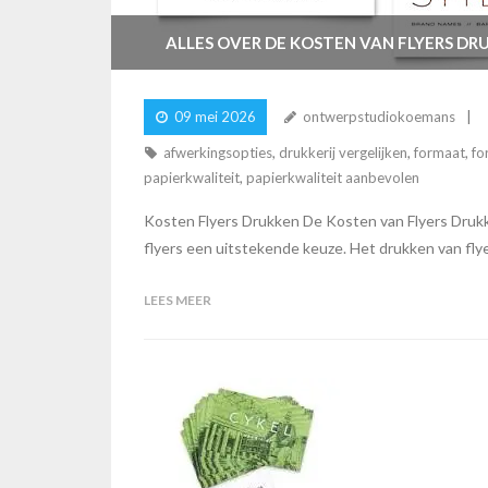
ALLES OVER DE KOSTEN VAN FLYERS D
09 mei 2026
ontwerpstudiokoemans
afwerkingsopties
,
drukkerij vergelijken
,
formaat
,
fo
papierkwaliteit
,
papierkwaliteit aanbevolen
Kosten Flyers Drukken De Kosten van Flyers Drukk
flyers een uitstekende keuze. Het drukken van fly
LEES MEER