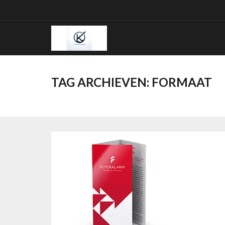
Ga
naar
de
inhoud
TAG ARCHIEVEN:
FORMAAT