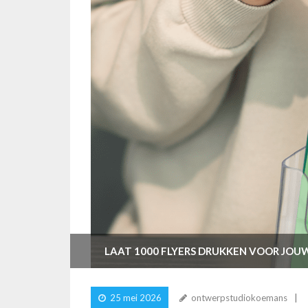
LAAT 1000 FLYERS DRUKKEN VOOR JOU
25 mei 2026
ontwerpstudiokoemans