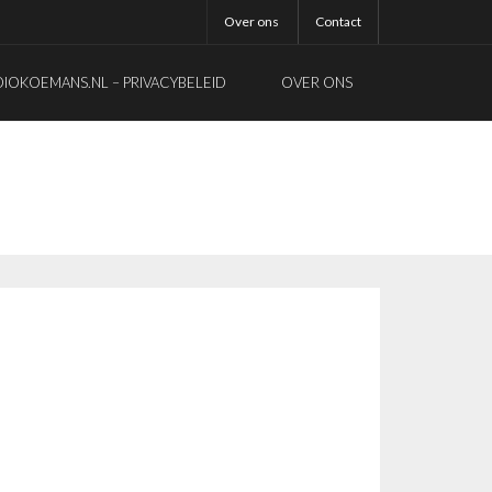
Over ons
Contact
OKOEMANS.NL – PRIVACYBELEID
OVER ONS