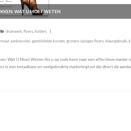
RUKKEN: WAT U MOET WETEN
drukwerk
,
flyers
,
folders
rmaat aanbevolen
,
gemiddelde kosten
,
grotere oplages flyers
,
kleurgebruik
,
k
en: Wat U Moet Weten Als u op zoek bent naar een effectieve manier o
ers is een betaalbare en veelgebruikte marketingtool die direct de aan