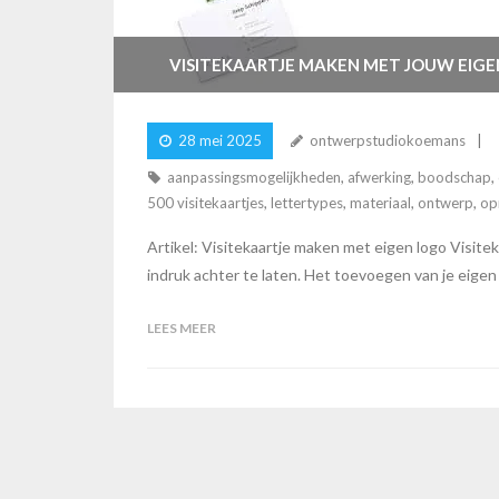
VISITEKAARTJE MAKEN MET JOUW EIGEN
28 mei 2025
ontwerpstudiokoemans
aanpassingsmogelijkheden
,
afwerking
,
boodschap
,
500 visitekaartjes
,
lettertypes
,
materiaal
,
ontwerp
,
op
Artikel: Visitekaartje maken met eigen logo Visitek
indruk achter te laten. Het toevoegen van je eigen l
LEES MEER