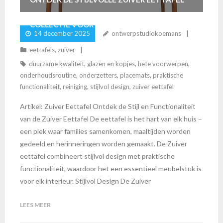
COLLECTIE VOOR JOUW INTERIEUR
14 december 2025
ontwerpstudiokoemans
eettafels
,
zuiver
duurzame kwaliteit
,
glazen en kopjes
,
hete voorwerpen
,
onderhoudsroutine
,
onderzetters
,
placemats
,
praktische
functionaliteit
,
reiniging
,
stijlvol design
,
zuiver eettafel
Artikel: Zuiver Eettafel Ontdek de Stijl en Functionaliteit
van de Zuiver Eettafel De eettafel is het hart van elk huis –
een plek waar families samenkomen, maaltijden worden
gedeeld en herinneringen worden gemaakt. De Zuiver
eettafel combineert stijlvol design met praktische
functionaliteit, waardoor het een essentieel meubelstuk is
voor elk interieur. Stijlvol Design De Zuiver
LEES MEER