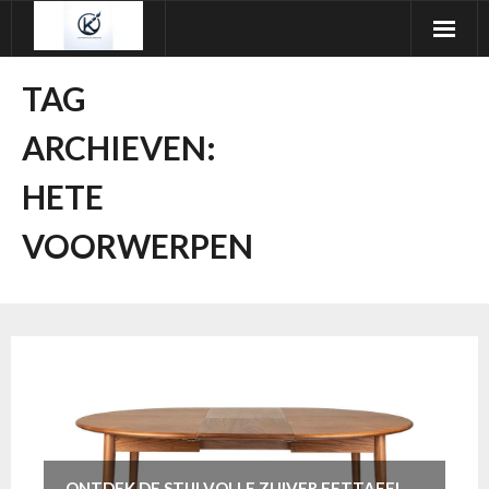
Ga
naar
de
TAG
inhoud
ARCHIEVEN:
HETE
VOORWERPEN
ONTDEK DE STIJLVOLLE ZUIVER EETTAFEL