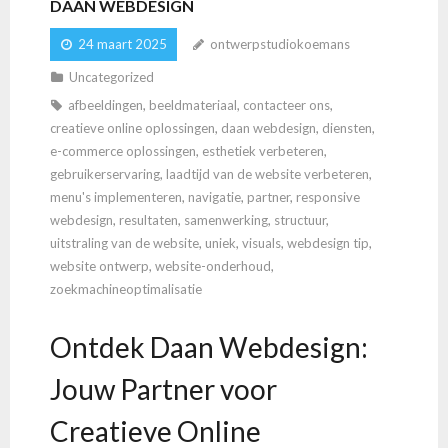
DAAN WEBDESIGN
24 maart 2025
ontwerpstudiokoemans
Uncategorized
afbeeldingen
,
beeldmateriaal
,
contacteer ons
,
creatieve online oplossingen
,
daan webdesign
,
diensten
,
e-commerce oplossingen
,
esthetiek verbeteren
,
gebruikerservaring
,
laadtijd van de website verbeteren
,
menu's implementeren
,
navigatie
,
partner
,
responsive
webdesign
,
resultaten
,
samenwerking
,
structuur
,
uitstraling van de website
,
uniek
,
visuals
,
webdesign tip
,
website ontwerp
,
website-onderhoud
,
zoekmachineoptimalisatie
Ontdek Daan Webdesign:
Jouw Partner voor
Creatieve Online