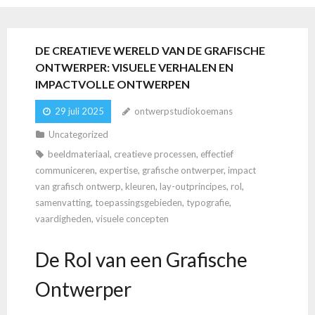
DE CREATIEVE WERELD VAN DE GRAFISCHE
ONTWERPER: VISUELE VERHALEN EN
IMPACTVOLLE ONTWERPEN
29 juli 2025
ontwerpstudiokoemans
Uncategorized
beeldmateriaal
,
creatieve processen
,
effectief
communiceren
,
expertise
,
grafische ontwerper
,
impact
van grafisch ontwerp
,
kleuren
,
lay-outprincipes
,
rol
,
samenvatting
,
toepassingsgebieden
,
typografie
,
vaardigheden
,
visuele concepten
De Rol van een Grafische
Ontwerper