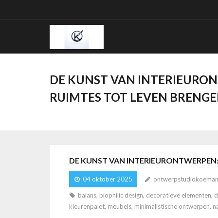
Ga
naar
de
inhoud
DE KUNST VAN INTERIEURO
RUIMTES TOT LEVEN BRENG
DE KUNST VAN INTERIEURONTWERPEN:
04 oktober 2025
ontwerpstudiokoeman
balans
,
biophilic design
,
decoratieve elementen
,
d
kleurenpalet
,
meubels
,
minimalistische ontwerpen
,
n