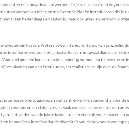
e concepten en innovatieve ontwerpen die je ruimte naar een hoger nivea
erieurontwerper kan frisse en inspirerende ideeën introduceren die je ru
dat niet alleen hedendaags en stijlvol is, maar ook uniek en persoonlijk
de kwestie van kosten. Professioneel interieurontwerp kan aanzienlijk d
aren interieurontwerper, het aanschaffen van hoogwaardige materialen 
Voor veel mensen kan dit een belemmering vormen om te investeren in 
ij het plannen van een interieurproject realistisch te zijn over de finan
interieurontwerp, aangezien wat aantrekkelijk en passend is voor de een,
teit in voorkeuren en stijlen vereist vaak compromissen om tot een ontw
rtijen. Het vinden van de juiste balans tussen verschillende smaken en
niek en harmonieus interieur dat de diversiteit van de bewoners weerspieg