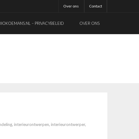
Over ons
Contact
OKOEMANS.NL – PRIVACYBELEID
OVER ONS
ndeling
,
interieurontwerpen
,
interieurontwerper
,