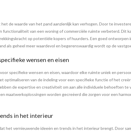
t het de waarde van het pand aanzienlijk kan verhogen. Door te invester
n functionaliteit van een woning of commerciële ruimte verbeterd. Dit ka
ekkingskracht op potentiële kopers of huurders. Een goed ontworpen inte
 pand als geheel meer waardevol en begerenswaardig wordt op de vastgo
pecifieke wensen en eisen
oor specifieke wensen en eisen, waardoor elke ruimte uniek en persoo
optimaliseren van de indeling voor een specifieke functie of het creëre
en de expertise en creativiteit om aan alle individuele behoeften te v
unnen maatwerkoplossingen worden gecreëerd die zorgen voor een harmon
nds in het interieur
dat het vernieuwende ideeën en trends in het interieur brengt. Door s