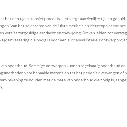
at het een tijdsintensief proces is. Het vergt aanzienlijke tijd en gedu
gen. Van het selecteren van de juiste meubels en kleurenpalet tot het 
es vereist zorgvuldige aandacht en toewijding. Dit kan leiden tot vertrag
tijdsinvestering die nodig is voor een succesvol interieurontwerpprojec
ct van onderhoud. Sommige ontwerpen kunnen regelmatig onderhoud en 
gingsmethoden voor bepaalde materialen tot het periodiek vervangen of 
twerp rekening te houden met de mate van onderhoud die nodig is, aangez
n.