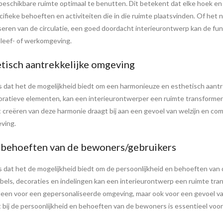
beschikbare ruimte optimaal te benutten. Dit betekent dat elke hoek en
fieke behoeften en activiteiten die in die ruimte plaatsvinden. Of het
seren van de circulatie, een goed doordacht interieurontwerp kan de func
 leef- of werkomgeving.
tisch aantrekkelijke omgeving
s dat het de mogelijkheid biedt om een harmonieuze en esthetisch aantr
ratieve elementen, kan een interieurontwerper een ruimte transformeren 
et creëren van deze harmonie draagt bij aan een gevoel van welzijn en c
eving.
n behoeften van de bewoners/gebruikers
is dat het de mogelijkheid biedt om de persoonlijkheid en behoeften van
bels, decoraties en indelingen kan een interieurontwerp een ruimte tra
 alleen voor een gepersonaliseerde omgeving, maar ook voor een gevoel v
it bij de persoonlijkheid en behoeften van de bewoners is essentieel vo