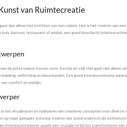
Kunst van Ruimtecreatie
aat dan alleen het inrichten van een ruimte. Het is het creëren van ee
en huis, kantoor, restaurant of winkel, een goed doordacht interieurontw
ntwerpen
 van de juiste balans tussen vorm, functie en stijl. Het gaat niet alleen
 indeling, verlichting en kleurenpalet. Een goed interieurontwerp weers
van comfort en welzijn.
twerper
 in het visualiseren en realiseren van creatieve concepten voor diverse 
en op maat gemaakt ontwerp creëren dat zowel praktisch als esthetisch 
en interieurontwerper speelt een cruciale rol bij het transformeren van 