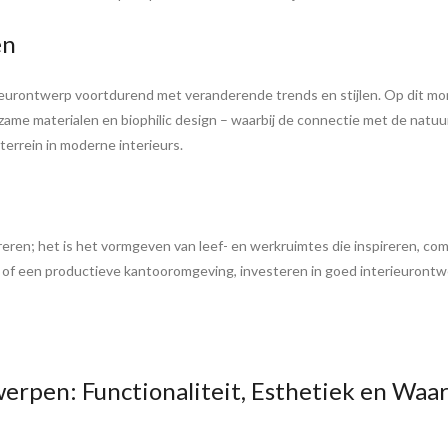
en
ieurontwerp voortdurend met veranderende trends en stijlen. Op dit mo
ame materialen en biophilic design – waarbij de connectie met de natuur 
errein in moderne interieurs.
eren; het is het vormgeven van leef- en werkruimtes die inspireren, comf
of een productieve kantooromgeving, investeren in goed interieurontwer
werpen: Functionaliteit, Esthetiek en Wa