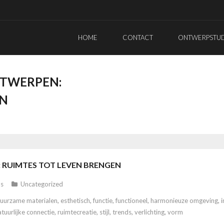
HOME
CONTACT
ONTWERPSTUDI
NTWERPEN:
EN
 RUIMTES TOT LEVEN BRENGEN
s
Uncategorized
uurzame materialen
,
esthetisch
,
functie
,
functioneel
,
harmonieuze omgeving
,
i
atuurlijke connectie
,
ruimtecreatie
,
stijl
,
trends
,
verlichting
,
vorm