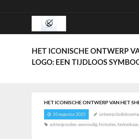
Ga
naar
de
inhoud
HET ICONISCHE ONTWERP VA
LOGO: EEN TIJDLOOS SYMBO
HET ICONISCHE ONTWERP VAN HET SH
10 augustus 2025
ontwerpstudiokoema
achtergronden
,
eenvoudig
,
formaten
,
herkenbaar