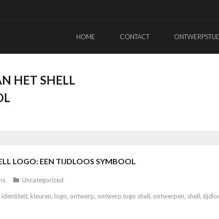
HOME
CONTACT
ONTWERPSTUDI
N HET SHELL
OL
ELL LOGO: EEN TIJDLOOS SYMBOOL
ns
Uncategorized
,
identiteit
,
kleuren
,
logo
,
ontwerp
,
ontwerp logo shell
,
ontwerpen
,
shell
,
tijdlo