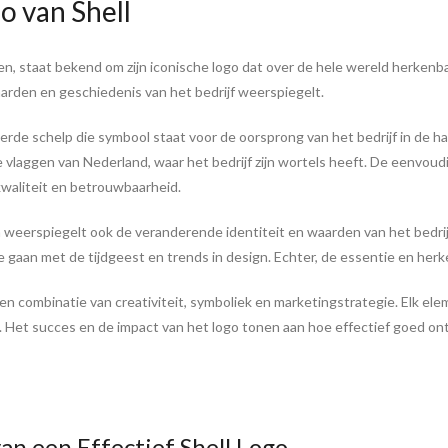
o van Shell
en, staat bekend om zijn iconische logo dat over de hele wereld herkenbaa
arden en geschiedenis van het bedrijf weerspiegelt.
leerde schelp die symbool staat voor de oorsprong van het bedrijf in de
ale vlaggen van Nederland, waar het bedrijf zijn wortels heeft. De eenvo
waliteit en betrouwbaarheid.
n weerspiegelt ook de veranderende identiteit en waarden van het bedrijf
gaan met de tijdgeest en trends in design. Echter, de essentie en herke
en combinatie van creativiteit, symboliek en marketingstrategie. Elk el
. Het succes en de impact van het logo tonen aan hoe effectief goed ont
an een Effectief Shell Logo