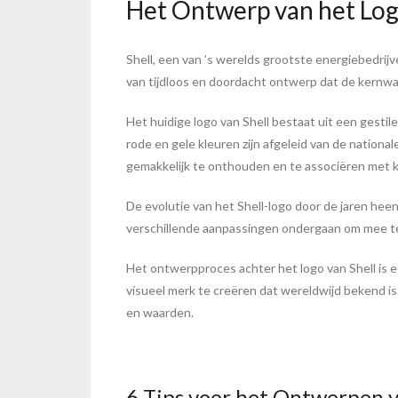
Het Ontwerp van het Log
Shell, een van ’s werelds grootste energiebedrijv
van tijdloos en doordacht ontwerp dat de kernwa
Het huidige logo van Shell bestaat uit een gesti
rode en gele kleuren zijn afgeleid van de nation
gemakkelijk te onthouden en te associëren met k
De evolutie van het Shell-logo door de jaren hee
verschillende aanpassingen ondergaan om mee te 
Het ontwerpproces achter het logo van Shell is e
visueel merk te creëren dat wereldwijd bekend is
en waarden.
6 Tips voor het Ontwerpen v