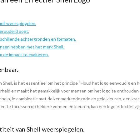
hell weerspiegelen.
verouderd oogt.
erschillende achtergronden en formaten.
ensen hebben met het merk Shell.
m de impact te evalueren.
enbaar.
an Shell, is het essentieel om het principe “Houd het logo eenvoudig en
heid en maakt het gemakkelijk voor mensen om het logo te onthouden en
help, in combinatie met de kenmerkende rode en gele kleuren, een krach
n en te focussen op heldere vormen en kleuren, kan een logo effectief 
iteit van Shell weerspiegelen.