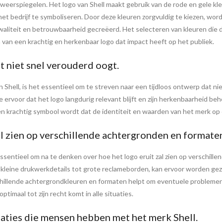
 weerspiegelen. Het logo van Shell maakt gebruik van de rode en gele kle
t bedrijf te symboliseren. Door deze kleuren zorgvuldig te kiezen, word
waliteit en betrouwbaarheid gecreëerd. Het selecteren van kleuren die 
van een krachtig en herkenbaar logo dat impact heeft op het publiek.
t niet snel verouderd oogt.
n Shell, is het essentieel om te streven naar een tijdloos ontwerp dat n
je ervoor dat het logo langdurig relevant blijft en zijn herkenbaarheid b
een krachtig symbool wordt dat de identiteit en waarden van het merk o
al zien op verschillende achtergronden en formate
 essentieel om na te denken over hoe het logo eruit zal zien op verschil
kleine drukwerkdetails tot grote reclameborden, kan ervoor worden gezo
schillende achtergrondkleuren en formaten helpt om eventuele problemen 
ptimaal tot zijn recht komt in alle situaties.
iaties die mensen hebben met het merk Shell.