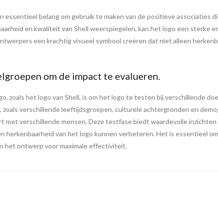
 van essentieel belang om gebruik te maken van de positieve associatie
baarheid en kwaliteit van Shell weerspiegelen, kan het logo een sterke 
ntwerpers een krachtig visueel symbool creëren dat niet alleen herkenba
oelgroepen om de impact te evalueren.
o, zoals het logo van Shell, is om het logo te testen bij verschillende 
, zoals verschillende leeftijdsgroepen, culturele achtergronden en de
t met verschillende mensen. Deze testfase biedt waardevolle inzichten
n herkenbaarheid van het logo kunnen verbeteren. Het is essentieel om
an het ontwerp voor maximale effectiviteit.