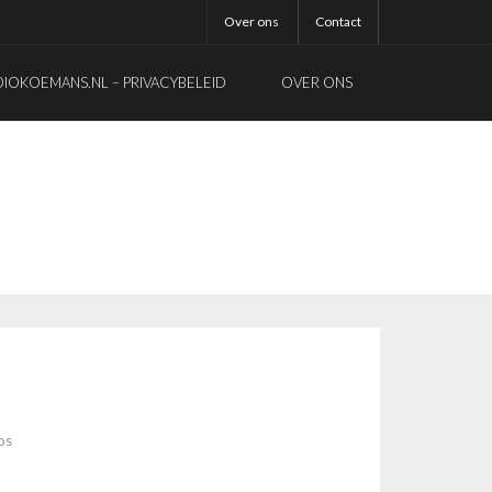
Over ons
Contact
OKOEMANS.NL – PRIVACYBELEID
OVER ONS
os