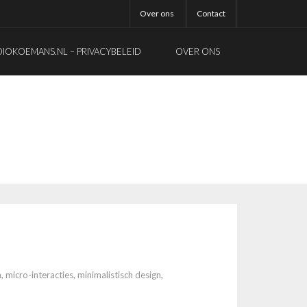
Over ons
Contact
OKOEMANS.NL – PRIVACYBELEID
OVER ONS
n
,
micro-interacties
,
minimalistisch design
,