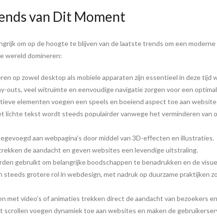
ends van Dit Moment
rijk om op de hoogte te blijven van de laatste trends om een moderne en
ne wereld domineren:
n op zowel desktop als mobiele apparaten zijn essentieel in deze tijd wa
lay-outs, veel witruimte en eenvoudige navigatie zorgen voor een optima
actieve elementen voegen een speels en boeiend aspect toe aan website
lichte tekst wordt steeds populairder vanwege het verminderen van oo
gevoegd aan webpagina’s door middel van 3D-effecten en illustraties.
rekken de aandacht en geven websites een levendige uitstraling.
rden gebruikt om belangrijke boodschappen te benadrukken en de visuel
 steeds grotere rol in webdesign, met nadruk op duurzame praktijken zo
met video’s of animaties trekken direct de aandacht van bezoekers en
et scrollen voegen dynamiek toe aan websites en maken de gebruikerserv