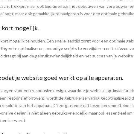
andacht trekken, maar ook bijdragen aan het opbouwen van vertrouwen en l
oi oogt, maar ook gemakkelijk te navigeren is voor een optimale gebruike
 kort mogelijk.
o kort mogelijk te houden. Een snelle laadtijd zorgt voor een optimale g
ngen te optimaliseren, onnodige scripts te verwijderen en te kiezen voor
ijd draagt bij aan de gebruiksvriendelijkheid en het succes van je website
zodat je website goed werkt op alle apparaten.
 zorgen voor een responsive design, waardoor je website optimaal func
 een responsief ontwerp, wordt de gebruikerservaring geoptimaliseerd d
esolutie van het apparaat. Dit zorgt ervoor dat bezoekers moeiteloos 
onsive design is niet alleen gebruiksvriendelijk, maar ook essentieel o
inenter wordt.