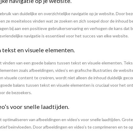
jke navigatie op je website.
gebruik van duidelijke en overzichtelijke navigatie op je website. Door b
kunnen ze moeiteloos vinden wat ze zoeken en zich soepel door de inhou
agen bij aan een positieve gebruikerservaring en verhogen de kans dat b
vriendelijke navigatie is essentieel voor het succes van elke website.
 tekst en visuele elementen.
et vinden van een goede balans tussen tekst en visuele elementen. Teks
elementen zoals afbeeldingen, video’s en grafische illustraties de websi
n visuele content te creëren, wordt niet alleen de inhoud duidelijk ge
n goede balans tussen tekst en visuele elementen is cruciaal voor het 
voor de bezoekers.
’s voor snelle laadtijden.
et optimaliseren van afbeeldingen en video’s voor snelle laadtijden. Gr
tief beïnvloeden. Door afbeeldingen en video’s te comprimeren en te op