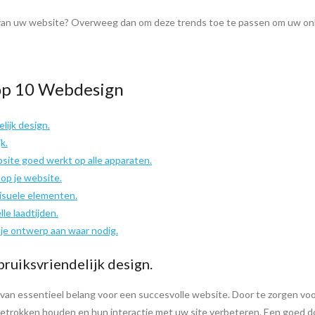
an uw website? Overweeg dan om deze trends toe te passen om uw onlin
Top 10 Webdesign
lijk design.
k.
site goed werkt op alle apparaten.
 op je website.
isuele elementen.
le laadtijden.
 je ontwerp aan waar nodig.
bruiksvriendelijk design.
s van essentieel belang voor een succesvolle website. Door te zorgen voor
 betrokken houden en hun interactie met uw site verbeteren. Een goed do