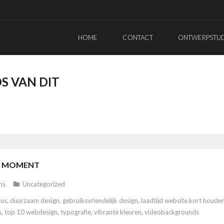
HOME
CONTACT
ONTWERPSTUDI
S VAN DIT
IT MOMENT
ns
Uncategorized
us
,
duurzaam design
,
gebruiksvriendelijk design
,
laadtijd website kort houde
s
,
top 10 webdesign
,
typografie
,
vibrante kleuren
,
videobackgrounds