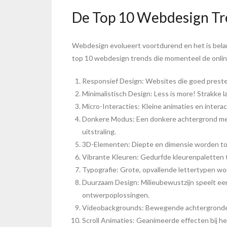
De Top 10 Webdesign Tr
Webdesign evolueert voortdurend en het is belang
top 10 webdesign trends die momenteel de onli
Responsief Design: Websites die goed prestere
Minimalistisch Design: Less is more! Strakke 
Micro-Interacties: Kleine animaties en inter
Donkere Modus: Een donkere achtergrond met 
uitstraling.
3D-Elementen: Diepte en dimensie worden toe
Vibrante Kleuren: Gedurfde kleurenpaletten t
Typografie: Grote, opvallende lettertypen wo
Duurzaam Design: Milieubewustzijn speelt een
ontwerpoplossingen.
Videobackgrounds: Bewegende achtergronden 
Scroll Animaties: Geanimeerde effecten bij h