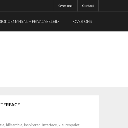
Over ons
Contact
OKOEMANS.NL – PRIVACYBELEID
OVER ONS
NTERFACE
tie
,
hiërarchie
,
inspireren
,
interface
,
kleurenpalet
,