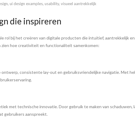
esign
,
ui design examples
,
usability
,
visueel aantrekkelijk
n die inspireren
 rol bij het creëren van digitale producten die intuïtief, aantrekkelijk en 
 zien hoe creativiteit en functionaliteit samenkomen:
 ontwerp, consistente lay-out en gebruiksvriendelijke navigatie. Met h
bruikerservaring.
tiek met technische innovatie. Door gebruik te maken van schaduwen, l
dat gebruikers aanspreekt.