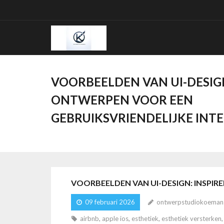
Ga
naar
de
inhoud
VOORBEELDEN VAN UI-DESIG
ONTWERPEN VOOR EEN
GEBRUIKSVRIENDELIJKE INT
VOORBEELDEN VAN UI-DESIGN: INSPIR
09 februari 2026
ontwerpstudiokoeman
airbnb
,
apple ios
,
esthetiek
,
esthetiek versterken