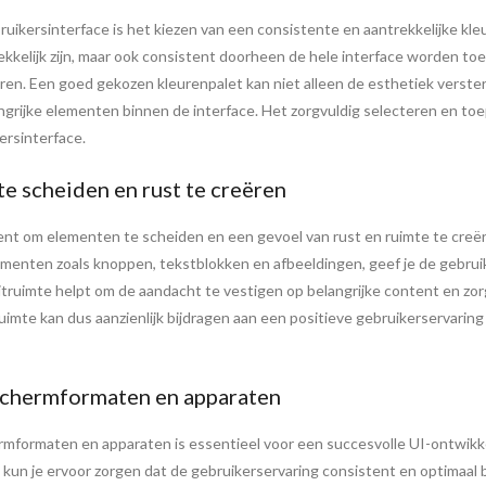
ruikersinterface is het kiezen van een consistente en aantrekkelijke k
trekkelijk zijn, maar ook consistent doorheen de hele interface worden 
eren. Een goed gekozen kleurenpalet kan niet alleen de esthetiek verste
ngrijke elementen binnen de interface. Het zorgvuldig selecteren en toe
ersinterface.
e scheiden en rust te creëren
nt om elementen te scheiden en een gevoel van rust en ruimte te creëre
ementen zoals knoppen, tekstblokken en afbeeldingen, geef je de gebrui
 Witruimte helpt om de aandacht te vestigen op belangrijke content en z
uimte kan dus aanzienlijk bijdragen aan een positieve gebruikerservaring
 schermformaten en apparaten
rmformaten en apparaten is essentieel voor een succesvolle UI-ontwikke
 kun je ervoor zorgen dat de gebruikerservaring consistent en optimaal b