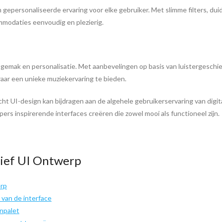
 gepersonaliseerde ervaring voor elke gebruiker. Met slimme filters, dui
modaties eenvoudig en plezierig.
gemak en personalisatie. Met aanbevelingen op basis van luistergeschied
raar een unieke muziekervaring te bieden.
ht UI-design kan bijdragen aan de algehele gebruikerservaring van digit
rs inspirerende interfaces creëren die zowel mooi als functioneel zijn.
ctief UI Ontwerp
erp
 van de interface
enpalet