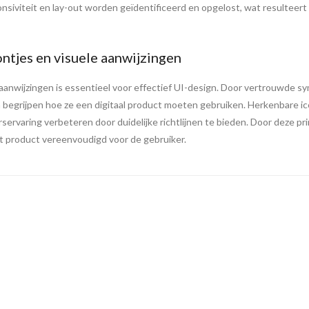
viteit en lay-out worden geïdentificeerd en opgelost, wat resulteert i
ntjes en visuele aanwijzingen
aanwijzingen is essentieel voor effectief UI-design. Door vertrouwde sy
 begrijpen hoe ze een digitaal product moeten gebruiken. Herkenbare ic
erservaring verbeteren door duidelijke richtlijnen te bieden. Door deze pr
et product vereenvoudigd voor de gebruiker.