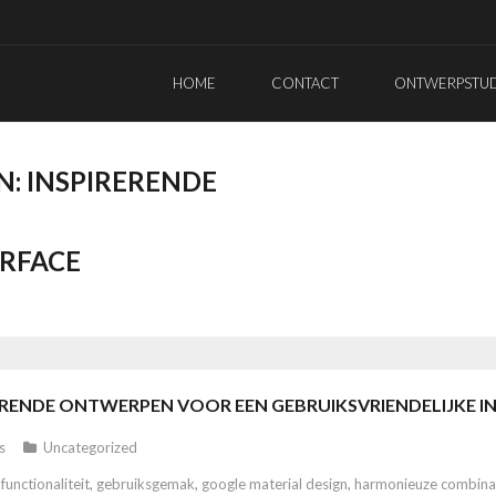
HOME
CONTACT
ONTWERPSTUDI
N: INSPIRERENDE
ERFACE
ERENDE ONTWERPEN VOOR EEN GEBRUIKSVRIENDELIJKE I
s
Uncategorized
,
functionaliteit
,
gebruiksgemak
,
google material design
,
harmonieuze combina