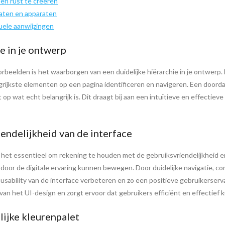
en rust te creëren
aten en apparaten
uele aanwijzingen
e in je ontwerp
oorbeelden is het waarborgen van een duidelijke hiërarchie in je ontwerp
rijkste elementen op een pagina identificeren en navigeren. Een doordac
t op wat echt belangrijk is. Dit draagt bij aan een intuïtieve en effecti
endelijkheid van de interface
 het essentieel om rekening te houden met de gebruiksvriendelijkheid er
door de digitale ervaring kunnen bewegen. Door duidelijke navigatie, cons
sability van de interface verbeteren en zo een positieve gebruikerserv
 van het UI-design en zorgt ervoor dat gebruikers efficiënt en effectief
lijke kleurenpalet