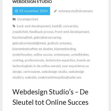
WEBDESIGN STUDIO
03 november 2024
ontwerpstudiokoemans
Uncategorized
back-end development
,
bedrijf
,
conversies
,
creativiteit
,
feedback proces
,
front-end development
,
functionaliteit
,
gebruikerservaring
,
gebruiksvriendelijkheid
,
grafisch ontwerp
,
klantenbehoeften en doelen
,
klantenbinding
,
onderhouden
,
online succes
,
ontwerpen
,
ontwikkelen
,
overleg
,
professionals
,
technische expertise
,
trends en
technologieën in de online wereld
,
user experience ux
design
,
vertrouwen
,
webdesign studio
,
webdesign
studio's
,
website
,
zoekmachineoptimalisatie seo
Webdesign Studio’s – De
Sleutel tot Online Succes