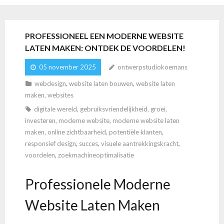
PROFESSIONEEL EEN MODERNE WEBSITE
LATEN MAKEN: ONTDEK DE VOORDELEN!
05 november 2025
ontwerpstudiokoemans
webdesign
,
website laten bouwen
,
website laten
maken
,
websites
digitale wereld
,
gebruiksvriendelijkheid
,
groei
,
investeren
,
moderne website
,
moderne website laten
maken
,
online zichtbaarheid
,
potentiële klanten
,
responsief design
,
succes
,
visuele aantrekkingskracht
,
voordelen
,
zoekmachineoptimalisatie
Professionele Moderne
Website Laten Maken