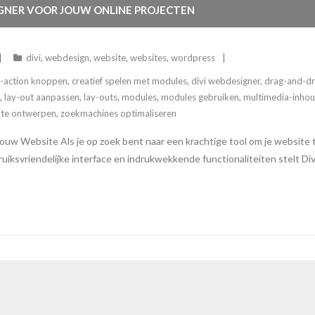
GNER VOOR JOUW ONLINE PROJECTEN
divi
,
webdesign
,
website
,
websites
,
wordpress
o-action knoppen
,
creatief spelen met modules
,
divi webdesigner
,
drag-and-dro
,
lay-out aanpassen
,
lay-outs
,
modules
,
modules gebruiken
,
multimedia-inho
ite ontwerpen
,
zoekmachines optimaliseren
uw Website Als je op zoek bent naar een krachtige tool om je website t
ksvriendelijke interface en indrukwekkende functionaliteiten stelt Divi