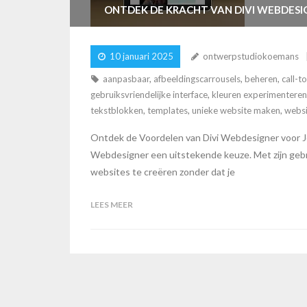
ONTDEK DE KRACHT VAN DIVI WEBDESI
10 januari 2025
ontwerpstudiokoemans
aanpasbaar
,
afbeeldingscarrousels
,
beheren
,
call-t
gebruiksvriendelijke interface
,
kleuren experimenteren
tekstblokken
,
templates
,
unieke website maken
,
webs
Ontdek de Voordelen van Divi Webdesigner voor Jo
Webdesigner een uitstekende keuze. Met zijn gebrui
websites te creëren zonder dat je
LEES MEER