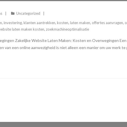
ns
Uncategorized
en
,
investering
,
klanten aantrekken
,
kosten
,
laten maken
,
offertes aanvragen
,
o
website laten maken kosten
,
zoekmachineoptimalisatie
gingen Zakelijke Website Laten Maken: Kosten en Overwegingen Een pr
ebben van een online aanwezigheid is niet alleen een manier om uw merk 