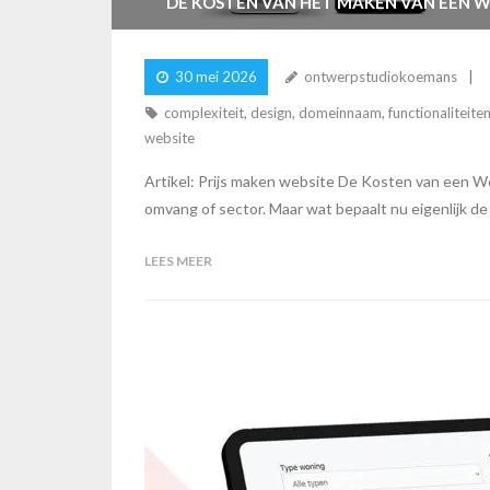
DE KOSTEN VAN HET MAKEN VAN EEN WE
30 mei 2026
ontwerpstudiokoemans
complexiteit
,
design
,
domeinnaam
,
functionaliteite
website
Artikel: Prijs maken website De Kosten van een We
omvang of sector. Maar wat bepaalt nu eigenlijk de 
LEES MEER