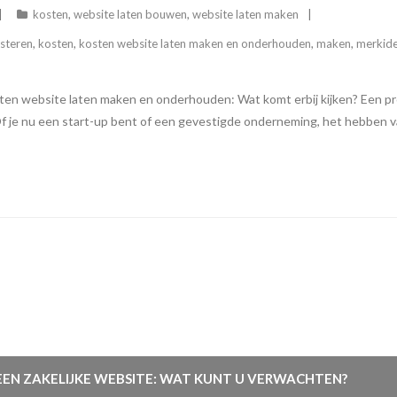
kosten
,
website laten bouwen
,
website laten maken
esteren
,
kosten
,
kosten website laten maken en onderhouden
,
maken
,
merkide
n website laten maken en onderhouden: Wat komt erbij kijken? Een pro
g. Of je nu een start-up bent of een gevestigde onderneming, het hebb
EN ZAKELIJKE WEBSITE: WAT KUNT U VERWACHTEN?