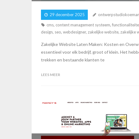
29 december 2025
ontwerpstudiokoema
cms
,
content management systeem
,
functionaliteit
design
,
seo
,
webdesigner
,
zakelijke website
,
zakelijke 
Zakelijke Website Laten Maken: Kosten en Overwe
essentieel voor elk bedrijf, groot of klein. Het h
trekken en bestaande klanten te
LEES MEER