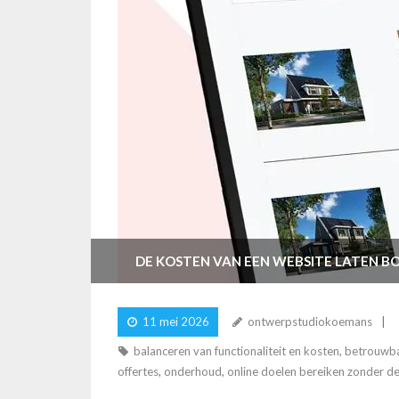
DE KOSTEN VAN EEN WEBSITE LATEN BO
11 mei 2026
ontwerpstudiokoemans
balanceren van functionaliteit en kosten
,
betrouwba
offertes
,
onderhoud
,
online doelen bereiken zonder d