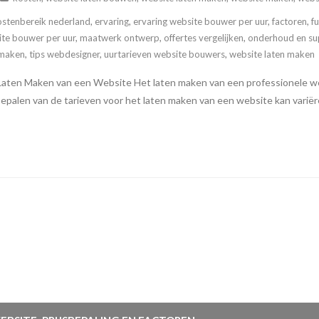
ostenbereik nederland
,
ervaring
,
ervaring website bouwer per uur
,
factoren
,
f
ite bouwer per uur
,
maatwerk ontwerp
,
offertes vergelijken
,
onderhoud en su
 maken
,
tips webdesigner
,
uurtarieven website bouwers
,
website laten maken
aten Maken van een Website Het laten maken van een professionele webs
et bepalen van de tarieven voor het laten maken van een website kan varië