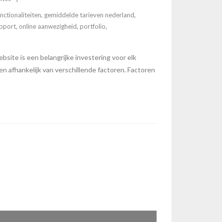
unctionaliteiten
,
gemiddelde tarieven nederland
,
pport
,
online aanwezigheid
,
portfolio
,
ite is een belangrijke investering voor elk
ren afhankelijk van verschillende factoren. Factoren