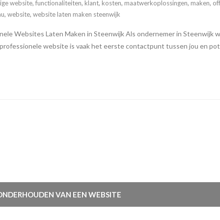
ige website
,
functionaliteiten
,
klant
,
kosten
,
maatwerkoplossingen
,
maken
,
of
au
,
website
,
website laten maken steenwijk
nele Websites Laten Maken in Steenwijk Als ondernemer in Steenwijk wee
n professionele website is vaak het eerste contactpunt tussen jou en pot
 ONDERHOUDEN VAN EEN WEBSITE