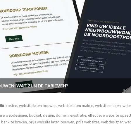
UWEN: WAT ZIJN DE TARIEVEN?
kosten
,
website laten bouwen
,
website laten maken
,
website maken
,
webs
re webdesigner
,
budget
,
design
,
domeinregistratie
,
effectieve website opzet
e bank te breken
,
prijs website laten bouwen
,
prijs websites
,
webdesigner
,
web