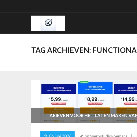
Ga
naar
de
inhoud
TAG ARCHIEVEN:
FUNCTIONA
TARIEVEN VOOR HET LATEN MAKEN VAN
06 juni 2026
ontwerpstudiokoemans