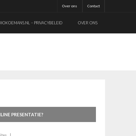
Over ons
Contact
OKOEMANS.NL – PRIVACYBELEID
OVER ONS
LINE PRESENTATIE?
ites