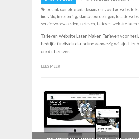
bedrijf
,
complexiteit
,
design
,
eenvoudige website k
individu
,
investering
,
klantbeoordelingen
,
locatie webs
servicevoorwaarden
,
tarieven
,
tarieven website laten
Tarieven Website Laten Maken Tarieven voor het L
bedrijf of individu dat online aanwezig wil zijn. H
die de tarieven
LEES MEER