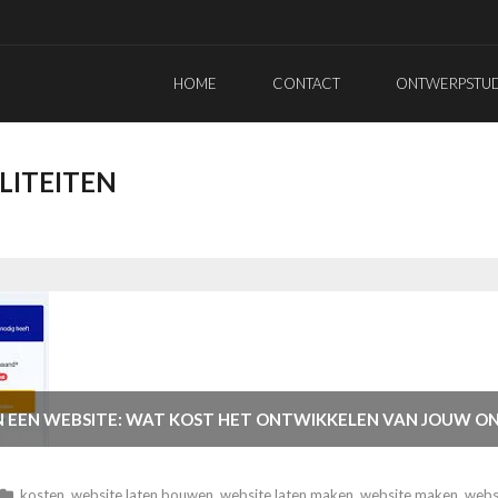
HOME
CONTACT
ONTWERPSTUDI
LITEITEN
 EEN WEBSITE: WAT KOST HET ONTWIKKELEN VAN JOUW ON
kosten
,
website laten bouwen
,
website laten maken
,
website maken
,
webs