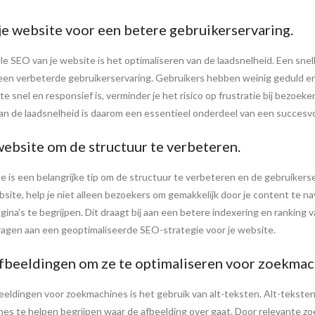
je website voor een betere gebruikerservaring.
e SEO van je website is het optimaliseren van de laadsnelheid. Een snelle
n een verbeterde gebruikerservaring. Gebruikers hebben weinig geduld e
 snel en responsief is, verminder je het risico op frustratie bij bezoekers
van de laadsnelheid is daarom een essentieel onderdeel van een succesvo
website om de structuur te verbeteren.
e is een belangrijke tip om de structuur te verbeteren en de gebruikerse
ebsite, help je niet alleen bezoekers om gemakkelijk door je content te
na’s te begrijpen. Dit draagt bij aan een betere indexering en ranking v
jdragen aan een geoptimaliseerde SEO-strategie voor je website.
afbeeldingen om ze te optimaliseren voor zoekmac
eeldingen voor zoekmachines is het gebruik van alt-teksten. Alt-teksten 
 te helpen begrijpen waar de afbeelding over gaat. Door relevante zo