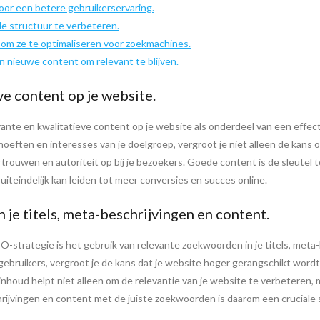
oor een betere gebruikerservaring.
de structuur te verbeteren.
n om ze te optimaliseren voor zoekmachines.
n nieuwe content om relevant te blijven.
ve content op je website.
evante en kwalitatieve content op je website als onderdeel van een eff
ehoeften en interesses van je doelgroep, vergroot je niet alleen de kans
rouwen en autoriteit op bij je bezoekers. Goede content is de sleutel 
iteindelijk kan leiden tot meer conversies en succes online.
je titels, meta-beschrijvingen en content.
EO-strategie is het gebruik van relevante zoekwoorden in je titels, met
 gebruikers, vergroot je de kans dat je website hoger gerangschikt wordt
nhoud helpt niet alleen om de relevantie van je website te verbeteren,
hrijvingen en content met de juiste zoekwoorden is daarom een cruciale 