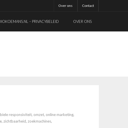
Over ons
Contact
OKOEMANS.NL – PRIVACYBELEID
OVER ONS
iele responsiviteit
,
omzet
,
online marketing
,
e
,
zichtbaarheid
,
zoekmachines
,