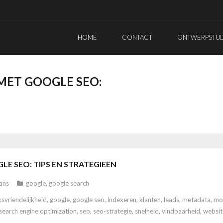
HOME
CONTACT
ONTWERPSTUDI
MET GOOGLE SEO:
E SEO: TIPS EN STRATEGIEËN
ans
google
,
google search
ksvriendelijkheid
,
google
,
google seo
,
indexeren
,
klanten
,
leads
,
metadata
,
mob
search engine optimization
,
seo
,
seo-strategie
,
snelheid
,
vindbaarheid
,
websit