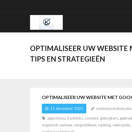
Ga
naar
de
inhoud
OPTIMALISEER UW WEBSITE 
TIPS EN STRATEGIEËN
OPTIMALISEER UW WEBSITE MET GOOGL
11 december 2025
ontwerpstudiokoem
algoritmes
,
backlinks
,
content
,
gebruikers
,
gebrui
organisch verkeer
,
rangschikken
,
ranking
,
relevantie
,
zoekwoordgebruik