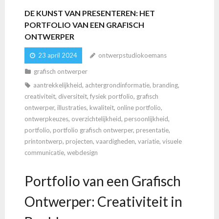
DE KUNST VAN PRESENTEREN: HET
PORTFOLIO VAN EEN GRAFISCH
ONTWERPER
23 april 2024
ontwerpstudiokoemans
grafisch ontwerper
aantrekkelijkheid
,
achtergrondinformatie
,
branding
,
creativiteit
,
diversiteit
,
fysiek portfolio
,
grafisch
ontwerper
,
illustraties
,
kwaliteit
,
online portfolio
,
ontwerpkeuzes
,
overzichtelijkheid
,
persoonlijkheid
,
portfolio
,
portfolio grafisch ontwerper
,
presentatie
,
printontwerp
,
projecten
,
vaardigheden
,
variatie
,
visuele
communicatie
,
webdesign
Portfolio van een Grafisch
Ontwerper: Creativiteit in