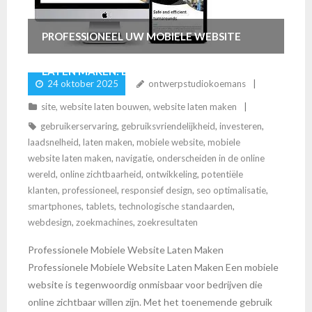
PROFESSIONEEL UW MOBIELE WEBSITE
LATEN MAKEN: DE SLEUTEL TOT ONLINE
24 oktober 2025
ontwerpstudiokoemans
SUCCES
site
,
website laten bouwen
,
website laten maken
gebruikerservaring
,
gebruiksvriendelijkheid
,
investeren
,
laadsnelheid
,
laten maken
,
mobiele website
,
mobiele
website laten maken
,
navigatie
,
onderscheiden in de online
wereld
,
online zichtbaarheid
,
ontwikkeling
,
potentiële
klanten
,
professioneel
,
responsief design
,
seo optimalisatie
,
smartphones
,
tablets
,
technologische standaarden
,
webdesign
,
zoekmachines
,
zoekresultaten
Professionele Mobiele Website Laten Maken
Professionele Mobiele Website Laten Maken Een mobiele
website is tegenwoordig onmisbaar voor bedrijven die
online zichtbaar willen zijn. Met het toenemende gebruik