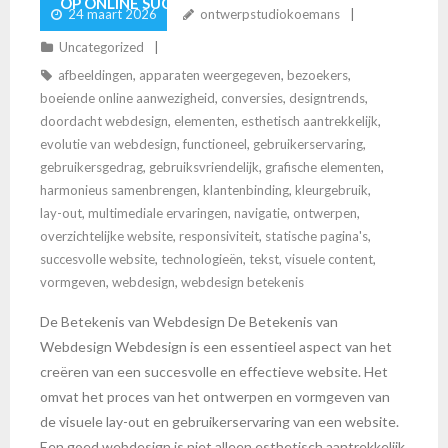
OP ONLINE SUCCES
24 maart 2026
ontwerpstudiokoemans
Uncategorized
afbeeldingen
,
apparaten weergegeven
,
bezoekers
,
boeiende online aanwezigheid
,
conversies
,
designtrends
,
doordacht webdesign
,
elementen
,
esthetisch aantrekkelijk
,
evolutie van webdesign
,
functioneel
,
gebruikerservaring
,
gebruikersgedrag
,
gebruiksvriendelijk
,
grafische elementen
,
harmonieus samenbrengen
,
klantenbinding
,
kleurgebruik
,
lay-out
,
multimediale ervaringen
,
navigatie
,
ontwerpen
,
overzichtelijke website
,
responsiviteit
,
statische pagina's
,
succesvolle website
,
technologieën
,
tekst
,
visuele content
,
vormgeven
,
webdesign
,
webdesign betekenis
De Betekenis van Webdesign De Betekenis van
Webdesign Webdesign is een essentieel aspect van het
creëren van een succesvolle en effectieve website. Het
omvat het proces van het ontwerpen en vormgeven van
de visuele lay-out en gebruikerservaring van een website.
Een goed webdesign is niet alleen esthetisch aantrekkelijk,