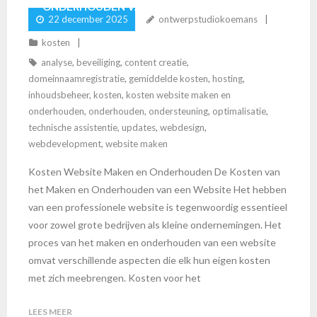
ONDERHOUDEN VAN EEN WEBSITE: EEN
22 december 2025
ontwerpstudiokoemans
OVERZICHT VAN FINANCIËLE ASPECTEN
kosten
analyse
,
beveiliging
,
content creatie
,
domeinnaamregistratie
,
gemiddelde kosten
,
hosting
,
inhoudsbeheer
,
kosten
,
kosten website maken en
onderhouden
,
onderhouden
,
ondersteuning
,
optimalisatie
,
technische assistentie
,
updates
,
webdesign
,
webdevelopment
,
website maken
Kosten Website Maken en Onderhouden De Kosten van
het Maken en Onderhouden van een Website Het hebben
van een professionele website is tegenwoordig essentieel
voor zowel grote bedrijven als kleine ondernemingen. Het
proces van het maken en onderhouden van een website
omvat verschillende aspecten die elk hun eigen kosten
met zich meebrengen. Kosten voor het
LEES MEER