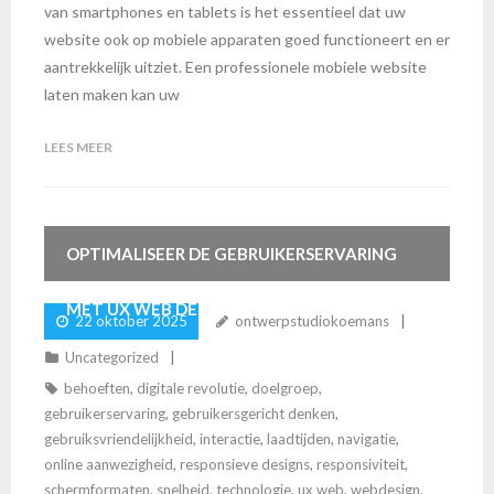
van smartphones en tablets is het essentieel dat uw
website ook op mobiele apparaten goed functioneert en er
aantrekkelijk uitziet. Een professionele mobiele website
laten maken kan uw
LEES MEER
OPTIMALISEER DE GEBRUIKERSERVARING
MET UX WEB DESIGN
22 oktober 2025
ontwerpstudiokoemans
Uncategorized
behoeften
,
digitale revolutie
,
doelgroep
,
gebruikerservaring
,
gebruikersgericht denken
,
gebruiksvriendelijkheid
,
interactie
,
laadtijden
,
navigatie
,
online aanwezigheid
,
responsieve designs
,
responsiviteit
,
schermformaten
,
snelheid
,
technologie
,
ux web
,
webdesign
,