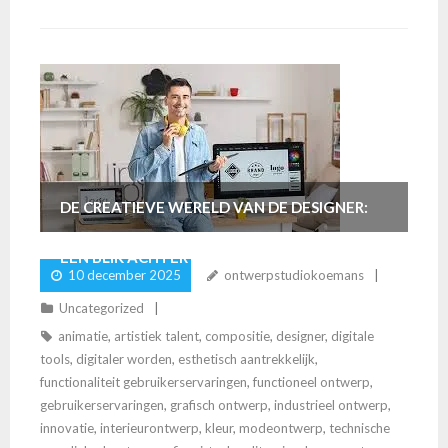
DE CREATIEVE WERELD VAN DE DESIGNER:
EEN BLIK ACHTER DE SCHERMEN
10 december 2025
ontwerpstudiokoemans
Uncategorized
animatie
,
artistiek talent
,
compositie
,
designer
,
digitale
tools
,
digitaler worden
,
esthetisch aantrekkelijk
,
functionaliteit gebruikerservaringen
,
functioneel ontwerp
,
gebruikerservaringen
,
grafisch ontwerp
,
industrieel ontwerp
,
innovatie
,
interieurontwerp
,
kleur
,
modeontwerp
,
technische