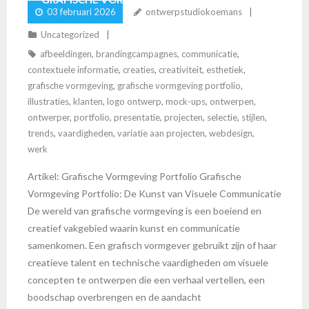
03 februari 2026
ontwerpstudiokoemans
Uncategorized
afbeeldingen
,
brandingcampagnes
,
communicatie
,
contextuele informatie
,
creaties
,
creativiteit
,
esthetiek
,
grafische vormgeving
,
grafische vormgeving portfolio
,
illustraties
,
klanten
,
logo ontwerp
,
mock-ups
,
ontwerpen
,
ontwerper
,
portfolio
,
presentatie
,
projecten
,
selectie
,
stijlen
,
trends
,
vaardigheden
,
variatie aan projecten
,
webdesign
,
werk
Artikel: Grafische Vormgeving Portfolio Grafische
Vormgeving Portfolio: De Kunst van Visuele Communicatie
De wereld van grafische vormgeving is een boeiend en
creatief vakgebied waarin kunst en communicatie
samenkomen. Een grafisch vormgever gebruikt zijn of haar
creatieve talent en technische vaardigheden om visuele
concepten te ontwerpen die een verhaal vertellen, een
boodschap overbrengen en de aandacht