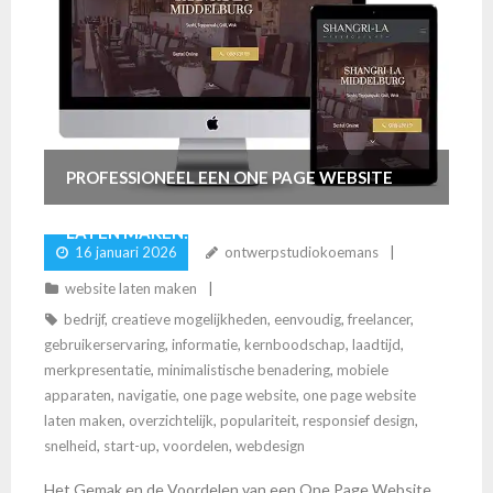
PROFESSIONEEL EEN ONE PAGE WEBSITE
LATEN MAKEN: DE SLEUTEL TOT ONLINE
16 januari 2026
ontwerpstudiokoemans
SUCCES
website laten maken
bedrijf
,
creatieve mogelijkheden
,
eenvoudig
,
freelancer
,
gebruikerservaring
,
informatie
,
kernboodschap
,
laadtijd
,
merkpresentatie
,
minimalistische benadering
,
mobiele
apparaten
,
navigatie
,
one page website
,
one page website
laten maken
,
overzichtelijk
,
populariteit
,
responsief design
,
snelheid
,
start-up
,
voordelen
,
webdesign
Het Gemak en de Voordelen van een One Page Website