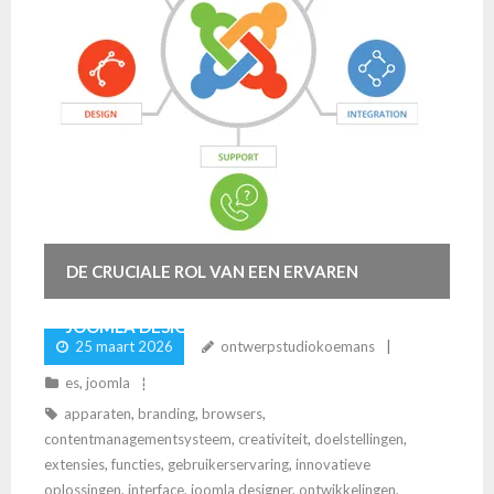
DE CRUCIALE ROL VAN EEN ERVAREN
JOOMLA DESIGNER BIJ WEBDESIGN
25 maart 2026
ontwerpstudiokoemans
PROJECTEN
es
,
joomla
apparaten
,
branding
,
browsers
,
contentmanagementsysteem
,
creativiteit
,
doelstellingen
,
extensies
,
functies
,
gebruikerservaring
,
innovatieve
oplossingen
,
interface
,
joomla designer
,
ontwikkelingen
,