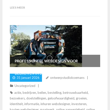
LEES MEER
PROFESSIONEEL WEBDESIGN VOOR
BEDRIJVEN IN BEILEN
31 januari 2026
ontwerpstudiokoemans
Uncategorized
actie
,
bedrijven
,
beilen
,
bestelling
,
betrouwbaarheid
,
bezoekers
,
doelstellingen
,
geloofwaardigheid
,
groeien
,
identiteit
,
informatie
,
inhuren webdesigner
,
investeren
,
kosten webdesigner
,
maatwerk
,
online aanwezigheid
,
online