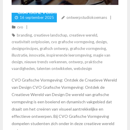
GRAFISCHE VORMGEVING
16 september 2025
ontwerpstudiokoemans
cvo
branding
,
creatieve landschap
,
creatieve wereld
,
creativiteit ontplooien
,
cvo grafische vormgeving
,
design
,
designprincipes
,
grafisch ontwerp
,
grafische vormgeving
,
illustratie
,
innovatie
,
inspirerende leeromgeving
,
magie van
design
,
nieuwe trends verkennen
,
ontwerp
,
praktische
vaardigheden
,
talenten ontwikkelen
,
webdesign
CVO Grafische Vormgeving: Ontdek de Creatieve Wereld
van Design CVO Grafische Vormgeving: Ontdek de
Creatieve Wereld van Design De wereld van grafische
vormgeving is een boeiend en dynamisch vakgebied dat
draait om het creëren van visueel aantrekkelijke en
effectieve ontwerpen. Bij CVO Grafische Vormgeving
dompelen studenten zich onder in deze creatieve wereld