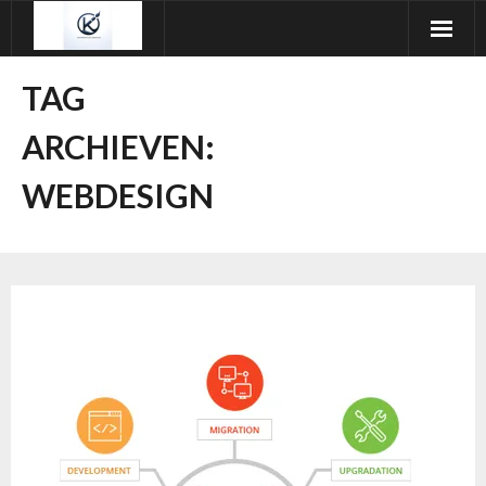
Ga
naar
de
TAG
inhoud
ARCHIEVEN:
WEBDESIGN