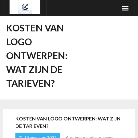
Ga
naar
de
KOSTEN VAN
inhoud
LOGO
ONTWERPEN:
WAT ZIJN DE
TARIEVEN?
KOSTEN VAN LOGO ONTWERPEN: WAT ZIJN
DE TARIEVEN?
19 augustus 2024
ontwerpstudiokoemans