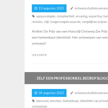
13 augustus 2025
ontwerpstudiokoeman
aanpassingen
,
complexiteit
,
ervaring
,
expertise
,
hui
revisies
,
stijl
,
toegevoegde waarde
,
vergelijken prijzen
Artikel: De Prijs van een Huisstijl Ontwerp De Prijs
een herkenbare identiteit. Het ontwerpen van een ef
ontwerp?
LEES MEER
ZELF EEN PROFESSIONEEL BEDRIJFSLOG
04 augustus 2025
ontwerpstudiokoeman
eenvoud
,
emoties
,
herkenbaar
,
identiteit van je bedr
ontwerpen