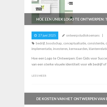
HOE EEN UNIEK LOGO TE ONTWERPEN: T
27 juni 2025
ontwerpstudiokoemans
bedrijf
,
boodschap
,
conceptualisatie
,
consistentie
,
d
implementatie
,
investeren
,
kernwaarden
,
klantenrelati
Hoe een Logo te Ontwerpen: Een Gids voor Succes
van een sterke visuele identiteit voor elk bedrij
LEES MEER
DE KOSTEN VAN HET ONTWERPEN VAN E