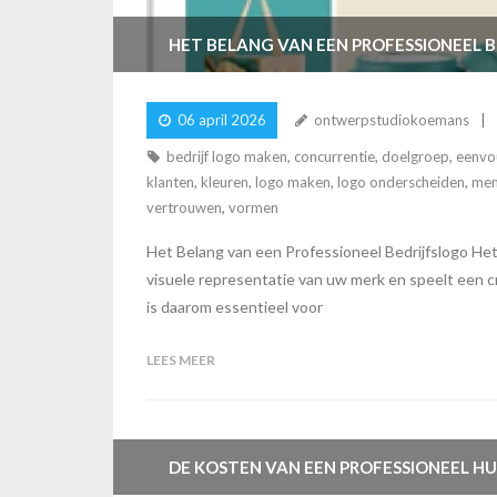
HET BELANG VAN EEN PROFESSIONEEL 
06 april 2026
ontwerpstudiokoemans
bedrijf logo maken
,
concurrentie
,
doelgroep
,
eenvo
klanten
,
kleuren
,
logo maken
,
logo onderscheiden
,
mem
vertrouwen
,
vormen
Het Belang van een Professioneel Bedrijfslogo Het 
visuele representatie van uw merk en speelt een c
is daarom essentieel voor
LEES MEER
DE KOSTEN VAN EEN PROFESSIONEEL HUI