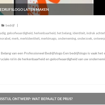
BEDRIJFSLOGO LATEN MAKEN
bedrijf
udig
,
geloofwaardigheid
,
herkenbaarheid
,
het belang
,
identiteit
,
indruk achter
orabel
,
merk
,
merkidentiteit
,
merkimago
,
onderneming
,
onderzoek
,
ontwer
Belang van een Professioneel Bedrijfslogo Een bedrijfslogo is vaak het e
ruciale rol in de herkenbaarheid en geloofwaardigheid van uw ondernemi
SSTIJL ONTWERP: WAT BEPAALT DE PRIJS?