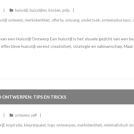
s
huisstijl
,
huisstijlen
,
kosten
,
prijs
sstijl ontwerp
,
merkidentiteit
,
offerte
,
omvang
,
onderzoek
,
ontwerpbureaus
,
 van een Huisstijl Ontwerp Een huisstijl is het visuele gezicht van een bed
fectieve huisstijl vereist creativiteit, strategie en vakmanschap. Maar wa
O ONTWERPEN: TIPS EN TRICKS
s
ontwerp zelf
ijf
,
inspiratie
,
kleurenpalet
,
logo ontwerpen
,
merkidentiteit
,
minimalistisch o