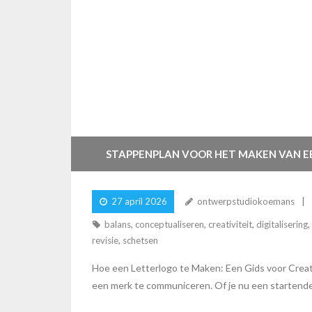
STAPPENPLAN VOOR HET MAKEN VAN E
27 april 2026
ontwerpstudiokoemans
balans
,
conceptualiseren
,
creativiteit
,
digitalisering
,
revisie
,
schetsen
Hoe een Letterlogo te Maken: Een Gids voor Creativ
een merk te communiceren. Of je nu een startende 