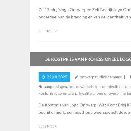
Zelf Bedrijfslogo Ontwerpen Zelf Bedrijfslogo Ont
onderdeel van de branding en kan de identiteit van j
LEES MEER
DE KOSTPRIJS VAN PROFESSIONEEL LO
22 juli 2025
ontwerpstudiokoemans
aanpassingen
,
betrouwbaarheid
,
complexiteit
,
conc
kostprijs logo ontwerp
,
kwaliteit
,
logo ontwerp
,
merk
De Kostprijs van Logo Ontwerp: Wat Komt Erbij Kij
bedrijf of merk. Een goed logo weerspiegelt de id
LEES MEER