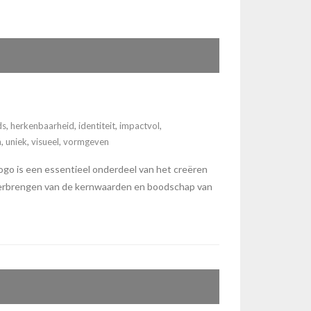
ds
,
herkenbaarheid
,
identiteit
,
impactvol
,
n
,
uniek
,
visueel
,
vormgeven
o is een essentieel onderdeel van het creëren
t overbrengen van de kernwaarden en boodschap van