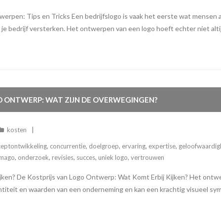
werpen: Tips en Tricks Een bedrijfslogo is vaak het eerste wat mensen a
e bedrijf versterken. Het ontwerpen van een logo hoeft echter niet altijd 
GO ONTWERP: WAT ZIJN DE OVERWEGINGEN?
kosten
eptontwikkeling
,
concurrentie
,
doelgroep
,
ervaring
,
expertise
,
geloofwaardig
imago
,
onderzoek
,
revisies
,
succes
,
uniek logo
,
vertrouwen
ken? De Kostprijs van Logo Ontwerp: Wat Komt Erbij Kijken? Het ontwer
entiteit en waarden van een onderneming en kan een krachtig visueel sy