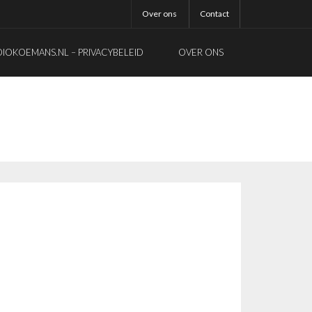
Over ons
Contact
OKOEMANS.NL – PRIVACYBELEID
OVER ONS