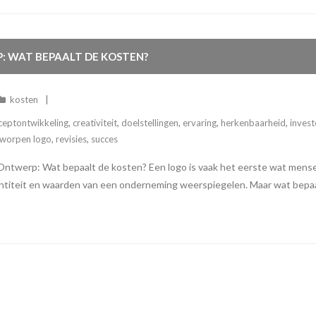
P: WAT BEPAALT DE KOSTEN?
kosten
ceptontwikkeling
,
creativiteit
,
doelstellingen
,
ervaring
,
herkenbaarheid
,
invest
tworpen logo
,
revisies
,
succes
 Ontwerp: Wat bepaalt de kosten? Een logo is vaak het eerste wat mense
entiteit en waarden van een onderneming weerspiegelen. Maar wat bepaalt