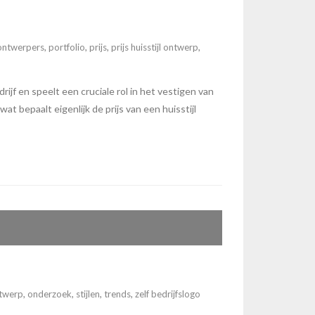
ontwerpers
,
portfolio
,
prijs
,
prijs huisstijl ontwerp
,
rijf en speelt een cruciale rol in het vestigen van
t bepaalt eigenlijk de prijs van een huisstijl
ntwerp
,
onderzoek
,
stijlen
,
trends
,
zelf bedrijfslogo