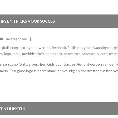
IPS EN TRICKS VOOR SUCCES
Uncategorized
igitalisering
,
een logo ontwerpen
,
feedback
,
finalisatie
,
geloofwaardigheid
,
gi
es
,
logo
,
merk
,
merkidentiteit
,
onderzoek
,
ontwerpen
,
schetsen
,
succes
,
teste
 Een Logo Ontwerpen: Een Gids voor Succes Het ontwerpen van een log
f of merk. Een goed logo is herkenbaar, eenvoudig en doeltreffend in he
EN HUISSTIJL