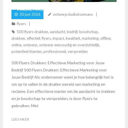
MARKETINGCAMPAGNE
30 juni 2026
ontwerpstudiokoemans
flyers
500 flyers drukken
,
aandacht
,
bedrijf
,
boodschap
,
drukken
,
effectief
,
flyers
,
impact
,
kwaliteit
,
marketing
,
offline
,
online
,
ontwerp
,
ontwerp eenvoudig en overzichtelijk
,
potentieel klanten
,
professioneel
,
verspreiden
500 Flyers Drukken: Effectieve Marketing voor Jouw
Bedrijf 500 Flyers Drukken: Effectieve Marketing voor
Jouw Bedrijf Als ondernemer weet je hoe belangrijk het is
om op te vallen in de drukke wereld van marketing en
reclame. Een effectieve manier om de aandacht te trekken
en je boodschap te verspreiden, is door flyers te
gebruiken. Met
LEES MEER