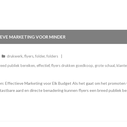
IEVE MARKETING VOOR MINDER
drukwerk
,
flyers
,
folder
,
folders
reed publiek bereiken
,
effectief
,
flyers drukken goedkoop
,
grote schaal
,
klant
 Effectieve Marketing voor Elk Budget Als het gaat om het promoten v
tastbare aard en directe benadering kunnen flyers een breed publiek b