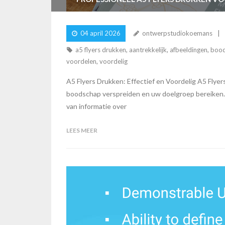
04 april 2026
ontwerpstudiokoemans
a5 flyers drukken
,
aantrekkelijk
,
afbeeldingen
,
boo
voordelen
,
voordelig
A5 Flyers Drukken: Effectief en Voordelig A5 Flye
boodschap verspreiden en uw doelgroep bereiken.
van informatie over
LEES MEER