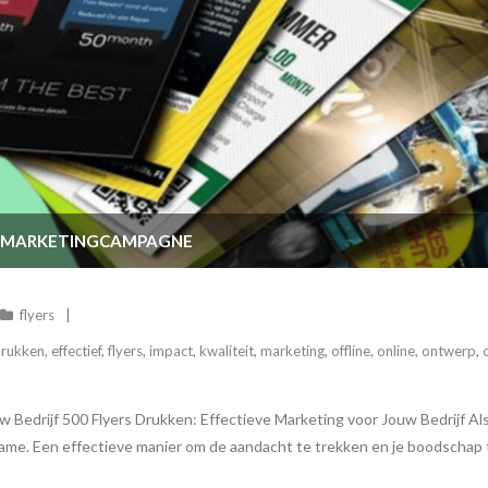
UW MARKETINGCAMPAGNE
flyers
rukken
,
effectief
,
flyers
,
impact
,
kwaliteit
,
marketing
,
offline
,
online
,
ontwerp
,
w Bedrijf 500 Flyers Drukken: Effectieve Marketing voor Jouw Bedrijf Al
lame. Een effectieve manier om de aandacht te trekken en je boodschap t