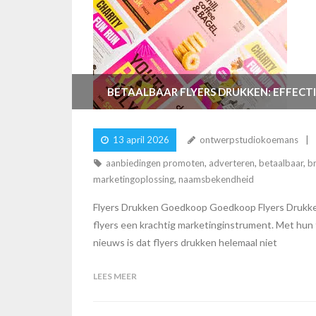
BETAALBAAR FLYERS DRUKKEN: EFFECT
13 april 2026
ontwerpstudiokoemans
aanbiedingen promoten
,
adverteren
,
betaalbaar
,
b
marketingoplossing
,
naamsbekendheid
Flyers Drukken Goedkoop Goedkoop Flyers Drukken:
flyers een krachtig marketinginstrument. Met hun 
nieuws is dat flyers drukken helemaal niet
LEES MEER