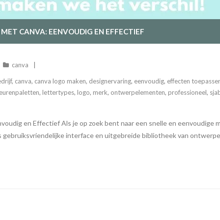
MET CANVA: EENVOUDIG EN EFFECTIEF
canva
drijf
,
canva
,
canva logo maken
,
designervaring
,
eenvoudig
,
effecten toepasse
leurenpaletten
,
lettertypes
,
logo
,
merk
,
ontwerpelementen
,
professioneel
,
sja
oudig en Effectief Als je op zoek bent naar een snelle en eenvoudige 
s gebruiksvriendelijke interface en uitgebreide bibliotheek van ontwerp