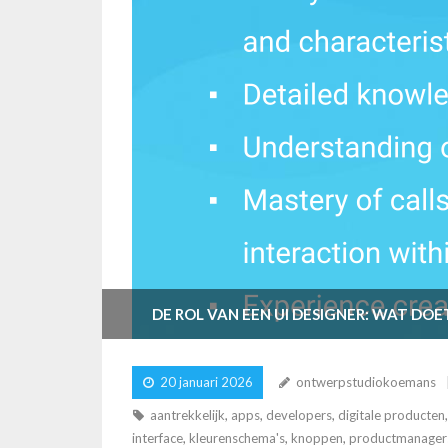
DE ROL VAN EEN UI DESIGNER: WAT DOET
20 januari 2026
ontwerpstudiokoemans
aantrekkelijk
,
apps
,
developers
,
digitale producten
interface
,
kleurenschema's
,
knoppen
,
productmanager