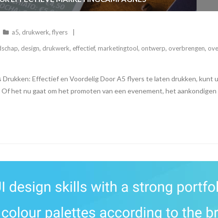
a5
,
drukwerk
,
flyers
dschap
,
design
,
drukwerk
,
effectief
,
marketingtool
,
ontwerp
,
overbrengen
,
ove
rs Drukken: Effectief en Voordelig Door A5 flyers te laten drukken, kun
 Of het nu gaat om het promoten van een evenement, het aankondigen v