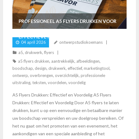
PROFESSIONEEL A5 FLYERS DRUKKEN VOOR
EFFECTIEVE MARKETINGCAMPAGNES
04 april 2026
ontwerpstudiokoemans
a5
,
drukwerk
,
flyers
a5 flyers drukken
,
aantrekkelijk
,
afbeeldingen
,
boodschap
,
design
,
drukwerk
,
effectief
,
marketingtool
,
ontwerp
,
overbrengen
,
overzichtelijk
,
professionele
uitstraling
,
teksten
,
voordelen
,
voordelig
A5 Flyers Drukken: Effectief en Voordelig A5 Flyers
Drukken: Effectief en Voordelig Door A5 flyers te laten
drukken, kunt u op een eenvoudige en betaalbare manier
uw boodschap verspreiden en uw doelgroep bereiken. Of
het nu gaat om het promoten van een evenement, het
aankondigen van een speciale aanbieding of het