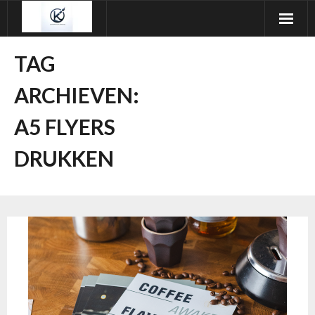
Ga
naar
de
TAG
inhoud
ARCHIEVEN:
A5 FLYERS
DRUKKEN