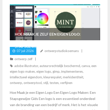
HOE MAAK JE ZELF EEN EIGEN LOGO:
STAPSGEWIJZE GIDS
07 juli 2026
ontwerpstudiokoemans
ontwerp zelf
adobe illustrator
,
auteursrechtelijk beschermd
,
canva
,
een
eigen logo maken
,
eigen logo
,
gimp
,
implementeren
,
intellectueel eigendom
,
kleurenpalet
,
merkidentiteit
,
ontwerp
,
ontwerptool
,
stijl
,
testen
,
verfijnen
Hoe Maak je een Eigen Logo Een Eigen Logo Maken: Een
Stapsgewijze Gids Een logo is een essentieel onderdeel
van de branding van een bedrijf of merk. Het is het visuele