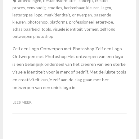
afbeeldingen
,
bestandsformaten
,
concept
,
creatief
proces
,
eenvoudig
,
emoties
,
herkenbaar
,
kleuren
,
lagen
,
lettertypes
,
logo
,
merkidentiteit
,
ontwerpen
,
passende
kleuren
,
photoshop
,
platforms
,
professioneel lettertype
,
schaalbaarheid
,
tools
,
visuele identiteit
,
vormen
,
zelf logo
ontwerpen photoshop
Zelf een Logo Ontwerpen met Photoshop Zelf een Logo
Ontwerpen met Photoshop Het ontwerpen van een logo
is een belangrijk onderdeel van het creëren van een sterke
visuele identiteit voor je merk of bedrijf. Met de juiste tools
en creativiteit kun je zelf aan de slag gaan met het
ontwerpen van een uniek logo in
LEES MEER