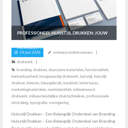
PROFESSIONEEL HUISSTIJL DRUKKEN: JOUW
MERKIDENTITEIT IN BEELD
14 juni 2026
ontwerpstudiokoemans
drukwerk
branding
,
drukken
,
duurzame materialen
,
functionaliteit
,
herkenbaarheid
,
hoogwaardig drukwerk
,
huisstijl
,
huisstijl
drukken
,
kleuren
,
kleurgebruik
,
kwaliteit
,
lettertypes
,
marketingmaterialen
,
merkidentiteit
,
milieubewust
drukwerk
,
milieuvriendelijke druktechnieken
,
professionele
uitstraling
,
typografie
,
vormgeving
Huisstijl Drukken – Een Belangrijk Onderdeel van Branding
Huisstijl Drukken – Een Belangrijk Onderdeel van Branding