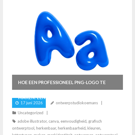
HOE EEN PROFESSIONEEL PNG-LOGO TE
MAKEN: EENVOUDIGE STAPPEN VOOR
17 juni 2026
ontwerpstudiokoemans
SUCCES
Uncategorized
adobe illustrator
,
canva
,
eenvoudigheid
,
grafisch
ontwerptool
,
herkenbaar
,
herkenbaarheid
,
kleuren
,
lettertypen
,
maken
,
merkidentiteit
,
ontwerpen
,
ontwerptool
,