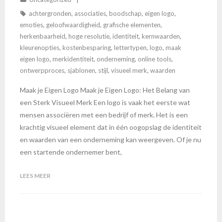
achtergronden
,
associaties
,
boodschap
,
eigen logo
,
emoties
,
geloofwaardigheid
,
grafische elementen
,
herkenbaarheid
,
hoge resolutie
,
identiteit
,
kernwaarden
,
kleurenopties
,
kostenbesparing
,
lettertypen
,
logo
,
maak
eigen logo
,
merkidentiteit
,
onderneming
,
online tools
,
ontwerpproces
,
sjablonen
,
stijl
,
visueel merk
,
waarden
Maak je Eigen Logo Maak je Eigen Logo: Het Belang van
een Sterk Visueel Merk Een logo is vaak het eerste wat
mensen associëren met een bedrijf of merk. Het is een
krachtig visueel element dat in één oogopslag de identiteit
en waarden van een onderneming kan weergeven. Of je nu
een startende ondernemer bent,
LEES MEER