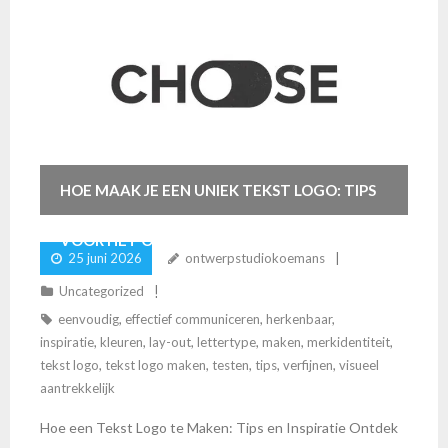
HOE MAAK JE EEN UNIEK TEKST LOGO: TIPS
VOOR HET ONTWERPEN VAN EEN
25 juni 2026
ontwerpstudiokoemans
OPVALLEND LOGO
Uncategorized
eenvoudig
,
effectief communiceren
,
herkenbaar
,
inspiratie
,
kleuren
,
lay-out
,
lettertype
,
maken
,
merkidentiteit
,
tekst logo
,
tekst logo maken
,
testen
,
tips
,
verfijnen
,
visueel
aantrekkelijk
Hoe een Tekst Logo te Maken: Tips en Inspiratie Ontdek