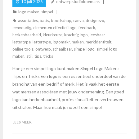
10 juli 2026
ontwerpstudiokoemans
logo maken
,
simpel
associaties
,
basis
,
boodschap
,
canva
,
designevo
,
eenvoudig
,
elementen effectief logo
,
feedback
,
herkenbaarheid
,
kleurkeuze
,
krachtig logo
,
leesbaar
lettertype
,
lettertype
,
logomakr
,
maken
,
merkidentiteit
,
online tools
,
ontwerp
,
schaalbaar
,
simpel logo
,
simpel logo
maken
,
stijl
,
tips
,
tricks
Hoe je een simpel logo kunt maken Simpel Logo Maken:
Tips en Tricks Een logo is een essentieel onderdeel van de
branding van een bedrijf of merk. Het is vaak het eerste
wat mensen associëren met jouw onderneming. Een goed
logo kan herkenbaarheid, professionaliteit en vertrouwen
uitstralen. Maar hoe maak je nu zelf een simpel
LEES MEER