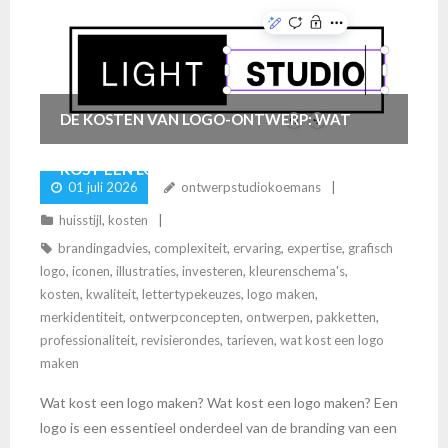
DE KOSTEN VAN LOGO-ONTWERP: WAT
KOST EEN LOGO MAKEN?
01 juli 2026
ontwerpstudiokoemans
huisstijl
,
kosten
brandingadvies
,
complexiteit
,
ervaring
,
expertise
,
grafisch
logo
,
iconen
,
illustraties
,
investeren
,
kleurenschema's
,
kosten
,
kwaliteit
,
lettertypekeuzes
,
logo maken
,
merkidentiteit
,
ontwerpconcepten
,
ontwerpen
,
pakketten
,
professionaliteit
,
revisierondes
,
tarieven
,
wat kost een logo
maken
Wat kost een logo maken? Wat kost een logo maken? Een
logo is een essentieel onderdeel van de branding van een