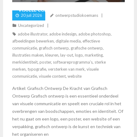
VISUELE COMMUNICATIE IN DE SPOTLIGHT
20 juli 2026
ontwerpstudiokoemans
Uncategorized
adobe illustrator
,
adobe indesign
,
adobe photoshop
,
afbeeldingen bewerken
,
digitale media
,
effectieve
communicatie
,
grafisch ontwerp
,
grafische ontwerp
,
illustraties maken
,
kleuren
,
lay-out
,
logo
,
marketing
,
merkidentiteit
,
poster
,
softwareprogramma's
,
sterke
merken
,
typografie
,
versterken van merk
,
visuele
communicatie
,
visuele content
,
website
Artikel: Grafisch Ontwerp De Kracht van Grafisch
Ontwerp Grafisch ontwerp is een essentieel onderdeel
van visuele communicatie en speelt een cruciale rol in het
overbrengen van boodschappen, emoties en identiteit. Of
het nu gaat om een logo, een poster, een website of een
verpakking, grafisch ontwerp is de kunst en techniek van
het organiseren en