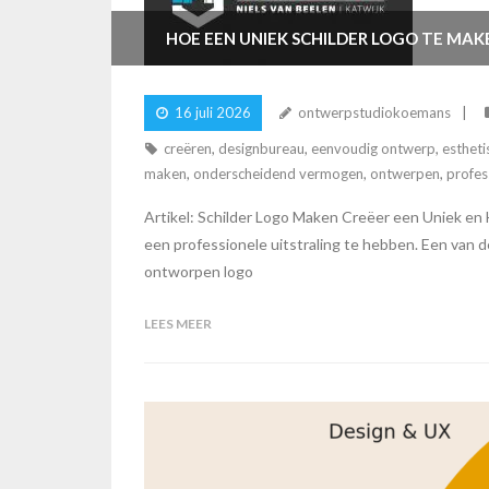
HOE EEN UNIEK SCHILDER LOGO TE MAK
16 juli 2026
ontwerpstudiokoemans
creëren
,
designbureau
,
eenvoudig ontwerp
,
estheti
maken
,
onderscheidend vermogen
,
ontwerpen
,
profes
Artikel: Schilder Logo Maken Creëer een Uniek en H
een professionele uitstraling te hebben. Een van d
ontworpen logo
LEES MEER