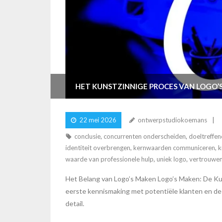
HET KUNSTZINNIGE PROCES VAN LOGO’
22 mei 2026
ontwerpstudiokoemans
conclusie
,
concurrenten onderscheiden
,
doeltreffen
identiteit overbrengen
,
kernwaarden communiceren
,
k
waarde van professionele hulp
,
uniek logo
,
vertrouwe
Het Belang van Logo’s Maken Logo’s Maken: De Kunst
eerste kennismaking met potentiële klanten en de b
detail.