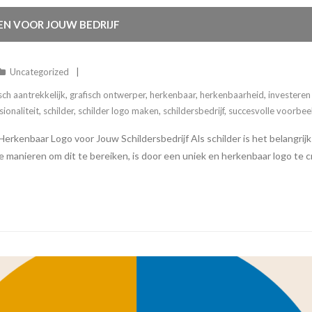
EN VOOR JOUW BEDRIJF
Uncategorized
sch aantrekkelijk
,
grafisch ontwerper
,
herkenbaar
,
herkenbaarheid
,
investeren
sionaliteit
,
schilder
,
schilder logo maken
,
schildersbedrijf
,
succesvolle voorbee
erkenbaar Logo voor Jouw Schildersbedrijf Als schilder is het belangrij
e manieren om dit te bereiken, is door een uniek en herkenbaar logo te c