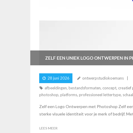
ZELF EEN UNIEK LOGO ONTWERPEN IN 
28 juni 2026
ontwerpstudiokoemans
afbeeldingen
,
bestandsformaten
,
concept
,
creatief
photoshop
,
platforms
,
professioneel lettertype
,
schaa
Zelf een Logo Ontwerpen met Photoshop Zelf een
sterke visuele identiteit voor je merk of bedrijf. M
LEES MEER