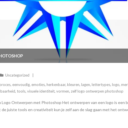
PHOTOSHOP
Uncategorized
 proces
,
eenvoudig
,
emoties
,
herkenbaar
,
kleuren
,
lagen
,
lettertypes
,
logo
,
merk
lbaarheid
,
tools
,
visuele identiteit
,
vormen
,
zelf logo ontwerpen photoshop
 Logo Ontwerpen met Photoshop Het ontwerpen van een logo is een bel
et de juiste tools en creativiteit kun je zelf aan de slag gaan met het ont