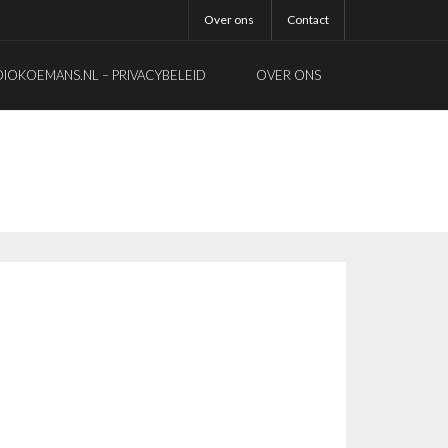
Over ons
Contact
OKOEMANS.NL – PRIVACYBELEID
OVER ONS