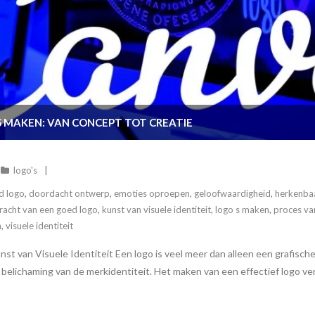
S MAKEN: VAN CONCEPT TOT CREATIE
logo's
d logo
,
doordacht ontwerp
,
emoties oproepen
,
geloofwaardigheid
,
herkenba
racht van een goed logo
,
kunst van visuele identiteit
,
logo s maken
,
proces va
n
,
visuele identiteit
 van Visuele Identiteit Een logo is veel meer dan alleen een grafische a
elichaming van de merkidentiteit. Het maken van een effectief logo vere