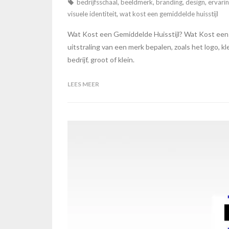
bedrijfsschaal
,
beeldmerk
,
branding
,
design
,
ervari
visuele identiteit
,
wat kost een gemiddelde huisstijl
Wat Kost een Gemiddelde Huisstijl? Wat Kost een Ge
uitstraling van een merk bepalen, zoals het logo, k
bedrijf, groot of klein.
LEES MEER