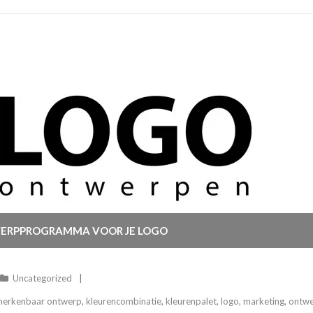
WERPPROGRAMMA VOOR JE LOGO
Uncategorized
herkenbaar ontwerp
,
kleurencombinatie
,
kleurenpalet
,
logo
,
marketing
,
ontwe