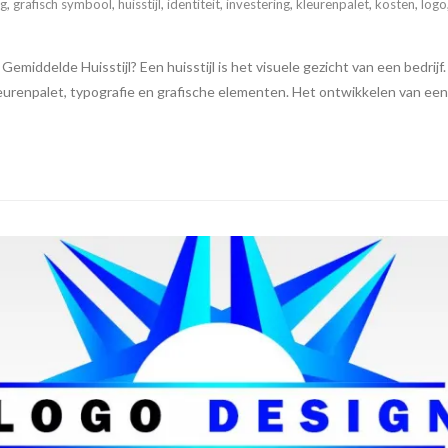
ng
,
grafisch symbool
,
huisstijl
,
identiteit
,
investering
,
kleurenpalet
,
kosten
,
logo
middelde Huisstijl? Een huisstijl is het visuele gezicht van een bedrijf.
leurenpalet, typografie en grafische elementen. Het ontwikkelen van een h