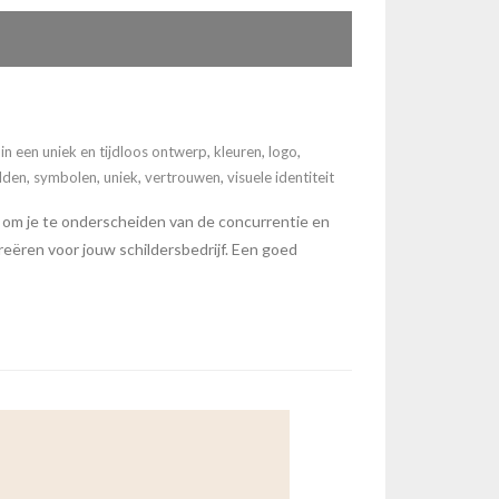
 in een uniek en tijdloos ontwerp
,
kleuren
,
logo
,
lden
,
symbolen
,
uniek
,
vertrouwen
,
visuele identiteit
k om je te onderscheiden van de concurrentie en
reëren voor jouw schildersbedrijf. Een goed