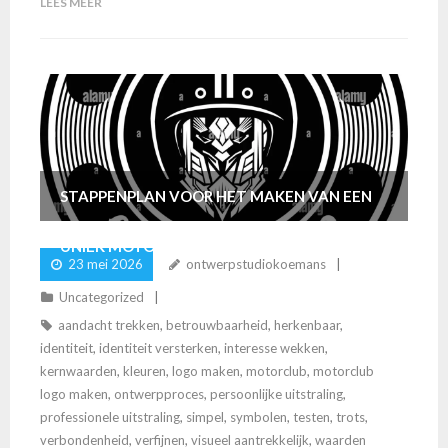
LEES MEER
STAPPENPLAN VOOR HET MAKEN VAN EEN
UNIEK MOTORCLUB LOGO
23 mei 2026
ontwerpstudiokoemans
Uncategorized
aandacht trekken
,
betrouwbaarheid
,
herkenbaar
,
identiteit
,
identiteit versterken
,
interesse wekken
,
kernwaarden
,
kleuren
,
logo maken
,
motorclub
,
motorclub
logo maken
,
ontwerpproces
,
persoonlijke uitstraling
,
professionele uitstraling
,
simpel
,
symbolen
,
testen
,
trots
,
verbondenheid
,
verfijnen
,
visueel aantrekkelijk
,
waarden