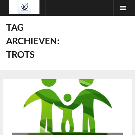
Ga
naar
de
TAG
inhoud
ARCHIEVEN:
TROTS