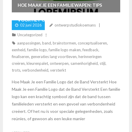
HOE MAAK JE EEN FAMILIEWAPEN: TIPS
VOOR HET ONTWERPEN VAN EEN UNIEK
02 juni 2026
ontwerpstudiokoemans
FAMILIE LOGO
Uncategorized
aanpassingen
,
band
,
brainstormen
,
conceptualiseren
,
eenheid
,
familie logo
,
familie logo maken
,
feedback
,
finaliseren
,
generaties lang voortleven
,
herinneringen
creëren
,
kleurenpalet
,
ontwerpen
,
samenhorigheid
,
stijl
,
trots
,
verbondenheid
,
versterkt
Hoe Maak Je een Familie Logo dat de Band Versterkt Hoe
Maak Je een Familie Logo dat de Band Versterkt Een familie
logo kan een krachtig symbool zijn dat de band tussen
familieleden versterkt en een gevoel van verbondenheid
creëert. Of het nu is voor speciale gelegenheden, zoals
reünies, of gewoon als een leuke manier