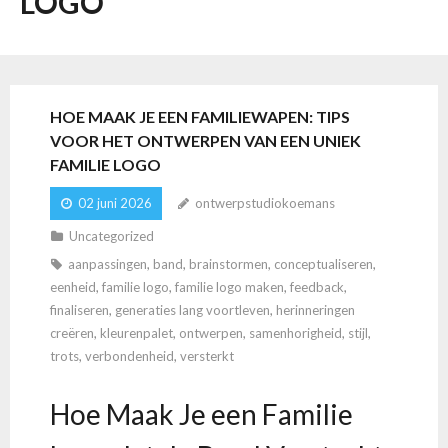
LOGO
HOE MAAK JE EEN FAMILIEWAPEN: TIPS
VOOR HET ONTWERPEN VAN EEN UNIEK
FAMILIE LOGO
02 juni 2026
ontwerpstudiokoemans
Uncategorized
aanpassingen
,
band
,
brainstormen
,
conceptualiseren
,
eenheid
,
familie logo
,
familie logo maken
,
feedback
,
finaliseren
,
generaties lang voortleven
,
herinneringen
creëren
,
kleurenpalet
,
ontwerpen
,
samenhorigheid
,
stijl
,
trots
,
verbondenheid
,
versterkt
Hoe Maak Je een Familie