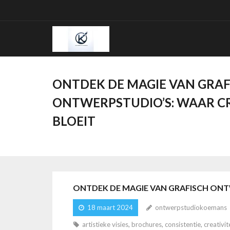
Ga
naar
de
inhoud
ONTDEK DE MAGIE VAN GRAF
ONTWERPSTUDIO’S: WAAR CR
BLOEIT
ONTDEK DE MAGIE VAN GRAFISCH ONTW
18 maart 2024
ontwerpstudiokoemans
artistieke visies
,
brochures
,
consistentie
,
creativit