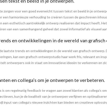
en tekst en beeld in je ontwerpen.
 te zorgen voor een goed evenwicht tussen tekst en beeld in je ontwerp
or een harmonieuze verhouding te creëren tussen de geschreven inhoud 
 een esthetisch aantrekkelijk ontwerp realiseren dat impact heeft. Het
ëren van een samenhangend geheel dat zowel informatief als visueel aantr
trends en ontwikkelingen in de wereld van grafisch
 de laatste trends en ontwikkelingen in de wereld van grafisch ontwerp.
eringen, kan een grafisch ontwerpstudio haar werk fris, relevant en ins
r stelt ontwerpers ook in staat om innovatieve ideeën te verkennen en 
nten en collega’s om je ontwerpen te verbeteren.
s is om regelmatig feedback te vragen aan zowel klanten als collega’s o
ectieven, kun je de kwaliteit van je ontwerpen verfijnen en optimaliseren
l input van collega’s nieuwe inzichten kan bieden en creatieve oplossin