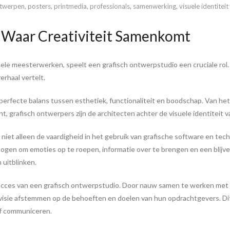
twerpen
,
posters
,
printmedia
,
professionals
,
samenwerking
,
visuele identiteit
 Waar Creativiteit Samenkomt
uele meesterwerken, speelt een grafisch ontwerpstudio een cruciale rol. 
erhaal vertelt.
 perfecte balans tussen esthetiek, functionaliteit en boodschap. Van het
t, grafisch ontwerpers zijn de architecten achter de visuele identiteit 
niet alleen de vaardigheid in het gebruik van grafische software en tec
gen om emoties op te roepen, informatie over te brengen en een blijvend
 uitblinken.
succes van een grafisch ontwerpstudio. Door nauw samen te werken met 
isie afstemmen op de behoeften en doelen van hun opdrachtgevers. Dit 
ief communiceren.