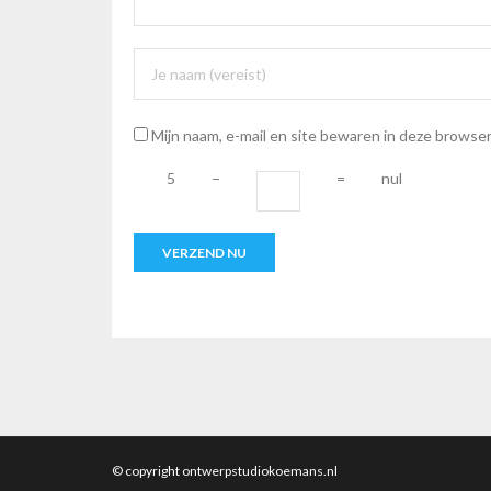
Mijn naam, e-mail en site bewaren in deze browser
5
−
=
nul
© copyright ontwerpstudiokoemans.nl