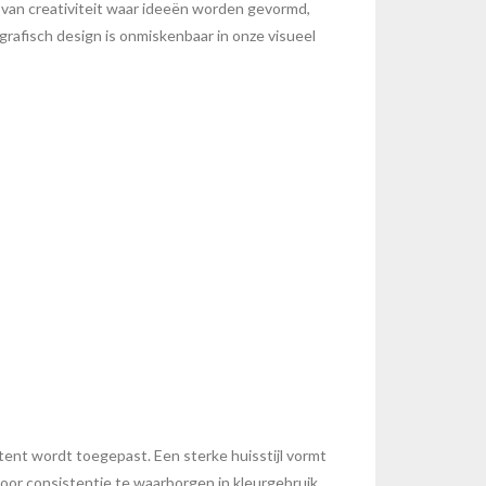
 van creativiteit waar ideeën worden gevormd,
rafisch design is onmiskenbaar in onze visueel
stent wordt toegepast. Een sterke huisstijl vormt
Door consistentie te waarborgen in kleurgebruik,