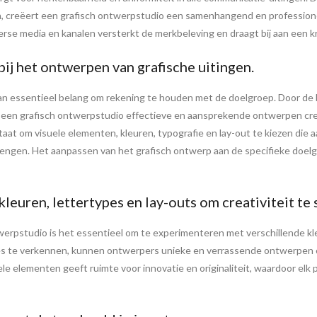
, creëert een grafisch ontwerpstudio een samenhangend en professione
erse media en kanalen versterkt de merkbeleving en draagt bij aan een k
j het ontwerpen van grafische uitingen.
 van essentieel belang om rekening te houden met de doelgroep. Door d
een grafisch ontwerpstudio effectieve en aansprekende ontwerpen cre
aat om visuele elementen, kleuren, typografie en lay-out te kiezen die a
engen. Het aanpassen van het grafisch ontwerp aan de specifieke doelg
euren, lettertypes en lay-outs om creativiteit te 
twerpstudio is het essentieel om te experimenteren met verschillende kl
 te verkennen, kunnen ontwerpers unieke en verrassende ontwerpen cr
e elementen geeft ruimte voor innovatie en originaliteit, waardoor elk pr