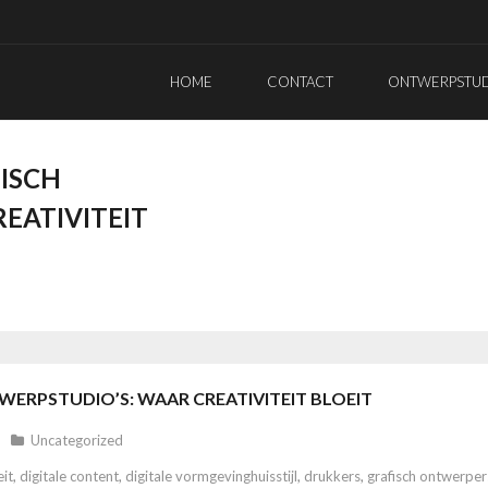
HOME
CONTACT
ONTWERPSTUDI
ISCH
EATIVITEIT
ERPSTUDIO’S: WAAR CREATIVITEIT BLOEIT
Uncategorized
eit
,
digitale content
,
digitale vormgevinghuisstijl
,
drukkers
,
grafisch ontwerper