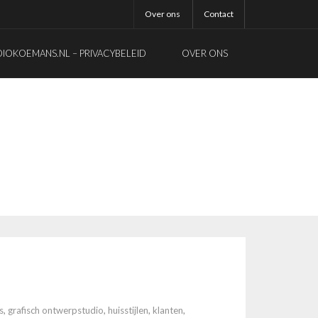
Over ons
Contact
OKOEMANS.NL – PRIVACYBELEID
OVER ONS
s
,
grafisch ontwerpstudio
,
huisstijlen
,
klanten
,