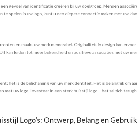
n een gevoel van identificatie creëren bij uw doelgroep. Mensen associë
 in te spelen in uw logo, kunt u een diepere connectie maken met uw kla
urrenten en maakt uw merk memorabel. Originaliteit in design kan ervoo
Dit kan leiden tot meer bekendheid en positieve associaties met uw mer
ement; het is de belichaming van uw merkidentiteit. Het is belangrijk om
met uw logo. Investeer in een sterk huisstijl logo – het zal zich terugb
sstijl Logo’s: Ontwerp, Belang en Gebruik