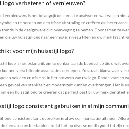
jl logo verbeteren of vernieuwen?
n of vernieuwen, is het belangrijk om eerst te analyseren wat wel en n
ymbolen te herzien om een frisse uitstraling te creëren die beter aanslu
om trends in de designwereld in overweging te nemen. Door samen te w
die uw huisstijl logo naar een hoger niveau tillen en uw merk krachtige
ikt voor mijn huisstijl logo?
stijl logo is het belangrijk om te denken aan de boodschap die u wilt ov
unnen verschillende associaties oproepen. Zo straalt blauw vaak vertrou
 spelen ook een cruciale rol in het ontwerp van uw logo. Ronde vormen w
en een gevoel van stabiliteit en moderniteit kunnen overbrengen. Het is
m een huisstijl logo te creëren dat perfect past bij uw merkidentiteit e
stijl logo consistent gebruiken in al mijn commun
ijl logo consistent kunt gebruiken in al uw communicatie-uitingen. Allere
llende formaten en bestanden, zodat het op diverse media goed tot zijn r