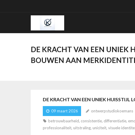
Ga
naar
de
inhoud
DE KRACHT VAN EEN UNIEK H
BOUWEN AAN MERKIDENTIT
DE KRACHT VAN EEN UNIEK HUISSTIJL
09 maart 2026
ontwerpstudiokoemans
betrouwbaarheid
,
consistentie
,
differentiatie
,
emo
professionaliteit
,
uitstraling
,
uniciteit
,
visuele identite