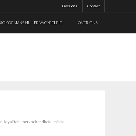
Over ons
Contact
OKOEMANS.NL – PRIVACYBELEID
OVER ONS
en
,
loyaliteit
,
merkbekendheid
,
missie
,