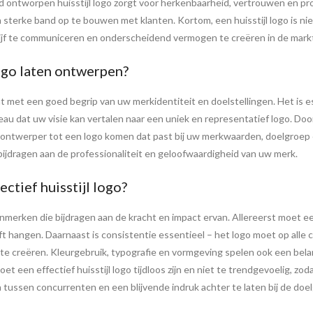
ed ontworpen huisstijl logo zorgt voor herkenbaarheid, vertrouwen en prof
sterke band op te bouwen met klanten. Kortom, een huisstijl logo is nie
ijf te communiceren en onderscheidend vermogen te creëren in de mark
logo laten ontwerpen?
nt met een goed begrip van uw merkidentiteit en doelstellingen. Het is
au dat uw visie kan vertalen naar een uniek en representatief logo. Do
ntwerper tot een logo komen dat past bij uw merkwaarden, doelgroep en
 bijdragen aan de professionaliteit en geloofwaardigheid van uw merk.
ctief huisstijl logo?
kenmerken die bijdragen aan de kracht en impact ervan. Allereerst moet ee
ft hangen. Daarnaast is consistentie essentieel – het logo moet op all
e creëren. Kleurgebruik, typografie en vormgeving spelen ook een belan
 een effectief huisstijl logo tijdloos zijn en niet te trendgevoelig, zoda
 tussen concurrenten en een blijvende indruk achter te laten bij de doe