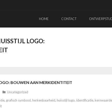
HOME
CONTACT
ONTWERPSTUDI
UISSTIJL LOGO:
EIT
 LOGO: BOUWEN AAN MERKIDENTITEIT
Uncategorized
tie
,
grafisch symbool
,
herkenbaarheid
,
huisstijl logo
,
identificatie
,
kernwaard
it