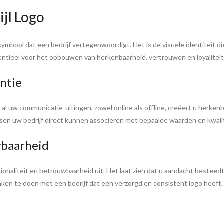
ijl Logo
 symbool dat een bedrijf vertegenwoordigt. Het is de visuele identiteit d
sentieel voor het opbouwen van herkenbaarheid, vertrouwen en loyaliteit 
ntie
n al uw communicatie-uitingen, zowel online als offline, creëert u herken
sen uw bedrijf direct kunnen associëren met bepaalde waarden en kwali
wbaarheid
ionaliteit en betrouwbaarheid uit. Het laat zien dat u aandacht besteedt
zaken te doen met een bedrijf dat een verzorgd en consistent logo heeft.