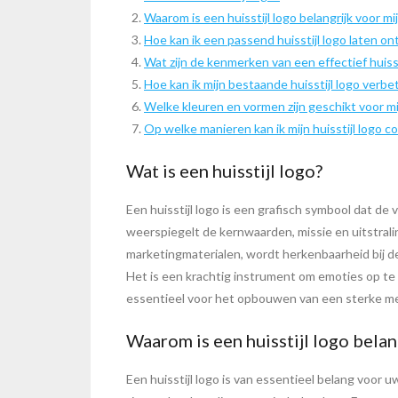
Waarom is een huisstijl logo belangrijk voor mij
Hoe kan ik een passend huisstijl logo laten o
Wat zijn de kenmerken van een effectief huisst
Hoe kan ik mijn bestaande huisstijl logo verb
Welke kleuren en vormen zijn geschikt voor mij
Op welke manieren kan ik mijn huisstijl logo c
Wat is een huisstijl logo?
Een huisstijl logo is een grafisch symbool dat de
weerspiegelt de kernwaarden, missie en uitstralin
marketingmaterialen, wordt herkenbaarheid bij de
Het is een krachtig instrument om emoties op te r
essentieel voor het opbouwen van een sterke merk
Waarom is een huisstijl logo belan
Een huisstijl logo is van essentieel belang voor 