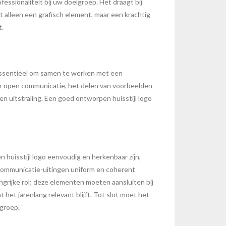
essionaliteit bij uw doelgroep. Het draagt bij
t alleen een grafisch element, maar een krachtig
t.
 essentieel om samen te werken met een
or open communicatie, het delen van voorbeelden
 uitstraling. Een goed ontworpen huisstijl logo
n huisstijl logo eenvoudig en herkenbaar zijn,
e communicatie-uitingen uniform en coherent
grijke rol; deze elementen moeten aansluiten bij
t het jarenlang relevant blijft. Tot slot moet het
lgroep.