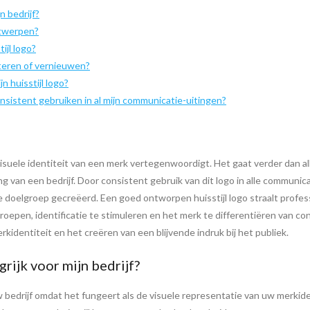
n bedrijf?
ntwerpen?
ijl logo?
eteren of vernieuwen?
n huisstijl logo?
onsistent gebruiken in al mijn communicatie-uitingen?
 visuele identiteit van een merk vertegenwoordigt. Het gaat verder dan all
g van een bedrijf. Door consistent gebruik van dit logo in alle communica
 doelgroep gecreëerd. Een goed ontworpen huisstijl logo straalt professi
oepen, identificatie te stimuleren en het merk te differentiëren van con
identiteit en het creëren van een blijvende indruk bij het publiek.
grijk voor mijn bedrijf?
uw bedrijf omdat het fungeert als de visuele representatie van uw merkide