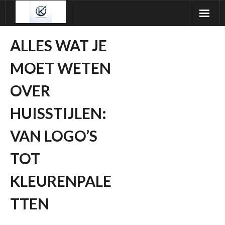
Ga
naar
de
ALLES WAT JE
inhoud
MOET WETEN
OVER
HUISSTIJLEN:
VAN LOGO’S
TOT
KLEURENPALE
TTEN