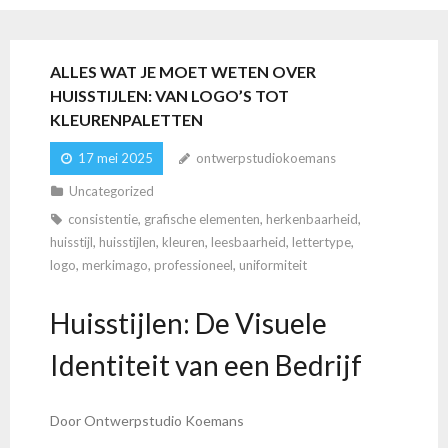
ALLES WAT JE MOET WETEN OVER
HUISSTIJLEN: VAN LOGO’S TOT
KLEURENPALETTEN
17 mei 2025
ontwerpstudiokoemans
Uncategorized
consistentie
,
grafische elementen
,
herkenbaarheid
,
huisstijl
,
huisstijlen
,
kleuren
,
leesbaarheid
,
lettertype
,
logo
,
merkimago
,
professioneel
,
uniformiteit
Huisstijlen: De Visuele
Identiteit van een Bedrijf
Door Ontwerpstudio Koemans