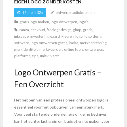
EIGEN LOGO ZONDER KOSTEN
16 mei 2025
ontwerpstudiokoemans
gratis logo maken
,
logo ontwerpen
,
logo's
canva
,
eenvoud
,
freelogodesign
,
gimp
,
gratis
,
inkscape
,
investering waard
,
kleuren
,
logo
,
logo design
software
,
logo ontwerpen gratis
,
looka
,
merkherkenning
,
merkidentiteit
,
merkwaarden
,
online tools
,
ontwerpen
,
platforms
,
tips
,
uniek
,
vectr
Logo Ontwerpen Gratis –
Een Overzicht
Het hebben van een professioneel ontworpen logo is
essentieel voor het opbouwen van een sterk merk.
Voor veel startende ondernemers of kleine bedrijven
kan het echter lastig zijn om budget vrij te maken voor