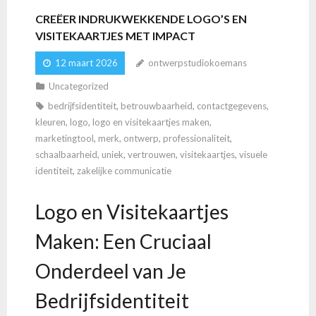
CREËER INDRUKWEKKENDE LOGO’S EN
VISITEKAARTJES MET IMPACT
12 maart 2026
ontwerpstudiokoemans
Uncategorized
bedrijfsidentiteit
,
betrouwbaarheid
,
contactgegevens
,
kleuren
,
logo
,
logo en visitekaartjes maken
,
marketingtool
,
merk
,
ontwerp
,
professionaliteit
,
schaalbaarheid
,
uniek
,
vertrouwen
,
visitekaartjes
,
visuele
identiteit
,
zakelijke communicatie
Logo en Visitekaartjes
Maken: Een Cruciaal
Onderdeel van Je
Bedrijfsidentiteit