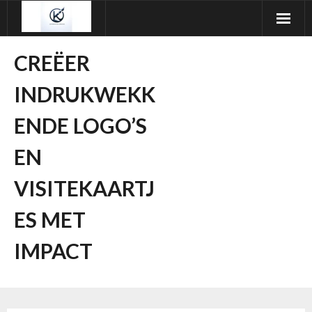
Ga
naar
de
CREËER
inhoud
INDRUKWEKK
ENDE LOGO’S
EN
VISITEKAARTJ
ES MET
IMPACT