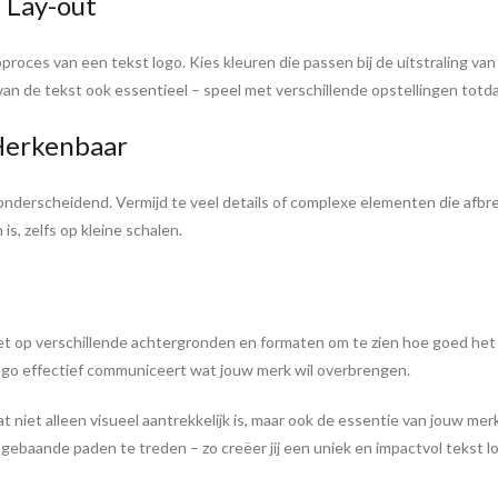
 Lay-out
roces van een tekst logo. Kies kleuren die passen bij de uitstraling van j
 van de tekst ook essentieel – speel met verschillende opstellingen totd
 Herkenbaar
 onderscheidend. Vermijd te veel details of complexe elementen die afb
is, zelfs op kleine schalen.
t op verschillende achtergronden en formaten om te zien hoe goed het p
ogo effectief communiceert wat jouw merk wil overbrengen.
 niet alleen visueel aantrekkelijk is, maar ook de essentie van jouw mer
baande paden te treden – zo creëer jij een uniek en impactvol tekst lo