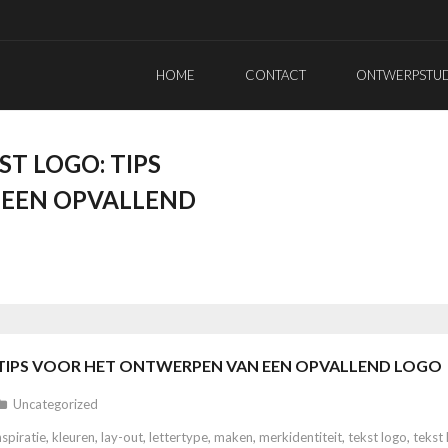
HOME
CONTACT
ONTWERPSTUDI
ST LOGO: TIPS
 EEN OPVALLEND
: TIPS VOOR HET ONTWERPEN VAN EEN OPVALLEND LOGO
Uncategorized
nspiratie
,
kleuren
,
lay-out
,
lettertype
,
maken
,
merkidentiteit
,
tekst logo
,
tekst