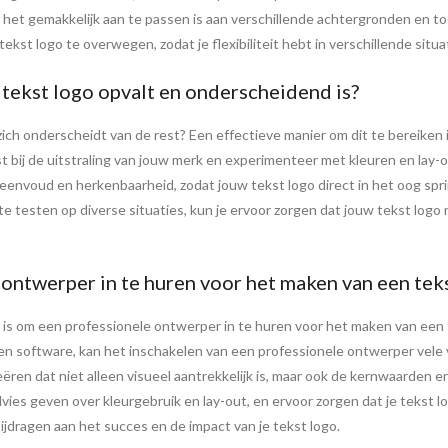
oor het gemakkelijk aan te passen is aan verschillende achtergronden en 
ekst logo te overwegen, zodat je flexibiliteit hebt in verschillende situa
 tekst logo opvalt en onderscheidend is?
ich onderscheidt van de rest? Een effectieve manier om dit te bereiken is
t bij de uitstraling van jouw merk en experimenteer met kleuren en lay-o
 eenvoud en herkenbaarheid, zodat jouw tekst logo direct in het oog sprin
 testen op diverse situaties, kun je ervoor zorgen dat jouw tekst logo n
 ontwerper in te huren voor het maken van een tek
k is om een professionele ontwerper in te huren voor het maken van een 
 en software, kan het inschakelen van een professionele ontwerper vele
ëren dat niet alleen visueel aantrekkelijk is, maar ook de kernwaarden e
vies geven over kleurgebruik en lay-out, en ervoor zorgen dat je tekst l
jdragen aan het succes en de impact van je tekst logo.