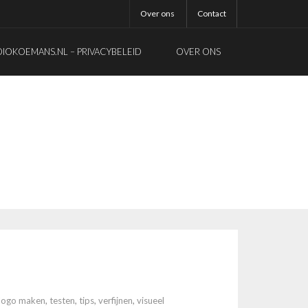
Over ons
Contact
OKOEMANS.NL – PRIVACYBELEID
OVER ONS
 logo maken
,
testen
,
tips
,
verfijnen
,
visueel