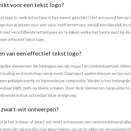
hikt voor een tekst logo?
t logo is: welk lettertype is het meest geschikt? Het antwoord hierop han
go kun je kiezen voor een sans-serif lettertype, terwijl een klassiek en e
en met verschillende lettertypes en te kijken welke het beste past bij 
een effectief tekst logo.
n van een effectief tekst logo?
ngrijke elementen die bijdragen aan zijn impact en herkenbaarheid. Alleree
tstraling en boodschap van je merk. Daarnaast spelen kleuren en lay-out ee
r een gebalanceerde en harmonieuze compositie. Verder is het belangrij
sbaar blijft, zelfs op kleine schalen. Door deze elementen zorgvuldig t
ijvende indruk achterlaat bij je doelgroep.
of zwart-wit ontwerpen?
g of je het in kleur of zwart-wit moet ontwerpen een veelvoorkomend di
line gebruikt zal worden, kan kleur helpen om op te vallen en de merkiden