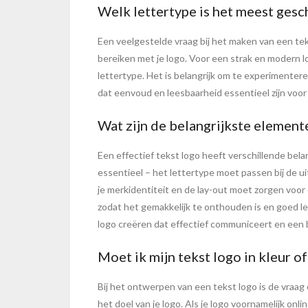
Welk lettertype is het meest gesc
Een veelgestelde vraag bij het maken van een teks
bereiken met je logo. Voor een strak en modern lo
lettertype. Het is belangrijk om te experimenter
dat eenvoud en leesbaarheid essentieel zijn voor 
Wat zijn de belangrijkste elemente
Een effectief tekst logo heeft verschillende bela
essentieel – het lettertype moet passen bij de ui
je merkidentiteit en de lay-out moet zorgen voo
zodat het gemakkelijk te onthouden is en goed lee
logo creëren dat effectief communiceert en een bl
Moet ik mijn tekst logo in kleur 
Bij het ontwerpen van een tekst logo is de vraa
het doel van je logo. Als je logo voornamelijk on