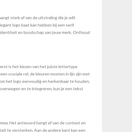
gt sterk af van de uitstraling die je wilt
legant logo baat kan hebben bij een serif
de identiteit en boodschap van jouw merk. Onthoud
rst is het kiezen van het juiste lettertype
n cruciale rol; de kleuren moeten in lijn zijn met
k om het logo eenvoudig en herkenbaar te houden,
e overwegen en te integreren, kun je een tekst
lemma. Het antwoord hangt af van de context en
titeit te versterken. Aan de andere kant kan een