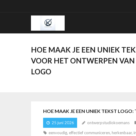
Ga
naar
de
inhoud
HOE MAAK JE EEN UNIEK TEK
VOOR HET ONTWERPEN VAN
LOGO
HOE MAAK JE EEN UNIEK TEKST LOGO
25 juni 2026
ontwerpstudiokoemans
eenvoudig
,
effectief communiceren
,
herkenbaar
,
i