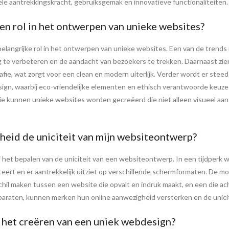
le aantrekkingskracht, gebruiksgemak en innovatieve functionaliteiten.
n rol in het ontwerpen van unieke websites?
langrijke rol in het ontwerpen van unieke websites. Een van de trends 
 te verbeteren en de aandacht van bezoekers te trekken. Daarnaast zi
fie, wat zorgt voor een clean en modern uiterlijk. Verder wordt er st
sign, waarbij eco-vriendelijke elementen en ethisch verantwoorde keuz
ie kunnen unieke websites worden gecreëerd die niet alleen visueel aantr
heid de uniciteit van mijn websiteontwerp?
bij het bepalen van de uniciteit van een websiteontwerp. In een tijdper
teert en er aantrekkelijk uitziet op verschillende schermformaten. De mo
chil maken tussen een website die opvalt en indruk maakt, en een die ach
paraten, kunnen merken hun online aanwezigheid versterken en de unic
r het creëren van een uniek webdesign?