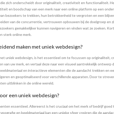
 zich onderscheidt door originaliteit, creativiteit en functionaliteit. H
titeit en boodschap van een merk naar een online platform op een onde
an bezoekers te trekken, hun betrokkenheid te vergroten en een blijven
heiden van de concurrentie, vertrouwen opbouwen bij de doelgroep en zi
ezoekers gemakkelijker kunnen navigeren en vinden wat ze zoeken. Kort
 sterk online merk.
heidend maken met uniek webdesign?
uniek webdesign, is het essentieel om te focussen op originaliteit, cre
en van uw merk, en vertaal deze naar een visueel aantrekkelijk ontwerp d
beeldmateriaal en interactieve elementen die de aandacht trekken en een
igeren en geoptimaliseerd voor verschillende apparaten. Door te streven
en uitblinken in de online wereld.
voor een uniek webdesign?
nten essentieel. Allereerst is het cruciaal om het merk of bedrijf goed t
ypografie en beeldmateriaal kan een unieke sfeer creëren die de aandacht