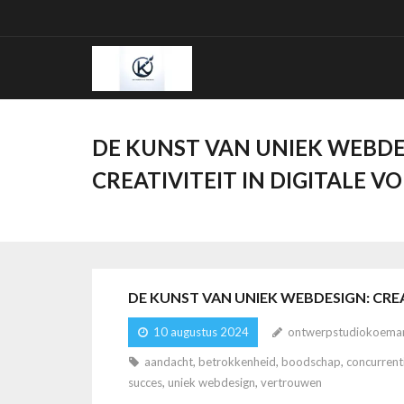
Ga
naar
de
inhoud
DE KUNST VAN UNIEK WEBDE
CREATIVITEIT IN DIGITALE 
DE KUNST VAN UNIEK WEBDESIGN: CREA
10 augustus 2024
ontwerpstudiokoema
aandacht
,
betrokkenheid
,
boodschap
,
concurrent
succes
,
uniek webdesign
,
vertrouwen