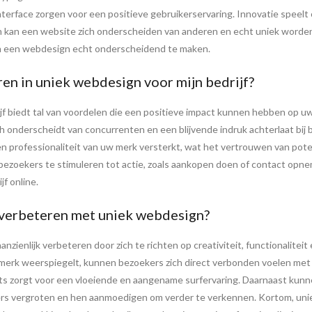
 interface zorgen voor een positieve gebruikerservaring. Innovatie speel
 kan een website zich onderscheiden van anderen en echt uniek worden.
 om een webdesign echt onderscheidend te maken.
ren in uniek webdesign voor mijn bedrijf?
f biedt tal van voordelen die een positieve impact kunnen hebben op uw
 onderscheidt van concurrenten en een blijvende indruk achterlaat bij b
n professionaliteit van uw merk versterkt, wat het vertrouwen van pot
ezoekers te stimuleren tot actie, zoals aankopen doen of contact opne
f online.
 verbeteren met uniek webdesign?
zienlijk verbeteren door zich te richten op creativiteit, functionalite
merk weerspiegelt, kunnen bezoekers zich direct verbonden voelen met 
outs zorgt voor een vloeiende en aangename surfervaring. Daarnaast kunn
ers vergroten en hen aanmoedigen om verder te verkennen. Kortom, unie