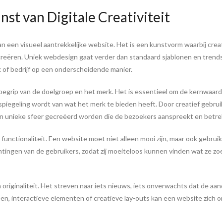
t van Digitale Creativiteit
 een visueel aantrekkelijke website. Het is een kunstvorm waarbij creati
reëren. Uniek webdesign gaat verder dan standaard sjablonen en trends,
of bedrijf op een onderscheidende manier.
grip van de doelgroep en het merk. Het is essentieel om de kernwaarden
iegeling wordt van wat het merk te bieden heeft. Door creatief gebruik
en unieke sfeer gecreëerd worden die de bezoekers aanspreekt en betre
unctionaliteit. Een website moet niet alleen mooi zijn, maar ook gebruiks
ingen van de gebruikers, zodat zij moeiteloos kunnen vinden wat ze zo
originaliteit. Het streven naar iets nieuws, iets onverwachts dat de aand
n, interactieve elementen of creatieve lay-outs kan een website zich