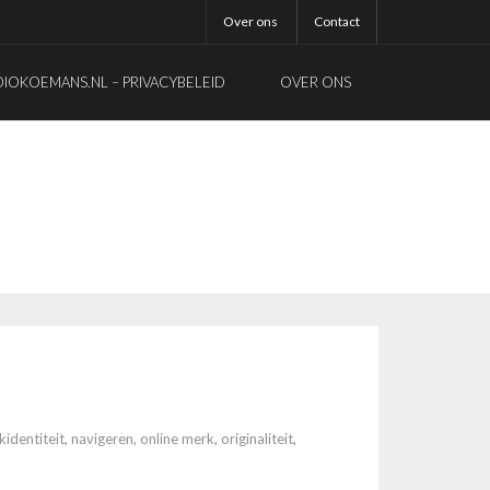
Over ons
Contact
OKOEMANS.NL – PRIVACYBELEID
OVER ONS
identiteit
,
navigeren
,
online merk
,
originaliteit
,