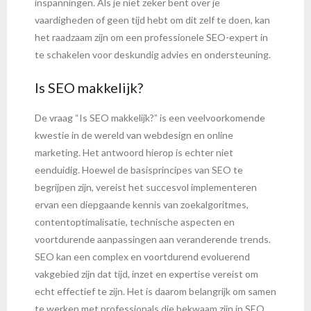
inspanningen. Als je niet zeker bent over je
vaardigheden of geen tijd hebt om dit zelf te doen, kan
het raadzaam zijn om een professionele SEO-expert in
te schakelen voor deskundig advies en ondersteuning.
Is SEO makkelijk?
De vraag “Is SEO makkelijk?” is een veelvoorkomende
kwestie in de wereld van webdesign en online
marketing. Het antwoord hierop is echter niet
eenduidig. Hoewel de basisprincipes van SEO te
begrijpen zijn, vereist het succesvol implementeren
ervan een diepgaande kennis van zoekalgoritmes,
contentoptimalisatie, technische aspecten en
voortdurende aanpassingen aan veranderende trends.
SEO kan een complex en voortdurend evoluerend
vakgebied zijn dat tijd, inzet en expertise vereist om
echt effectief te zijn. Het is daarom belangrijk om samen
te werken met professionals die bekwaam zijn in SEO