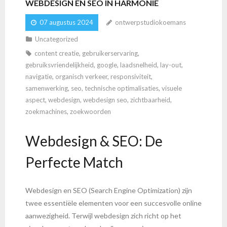
WEBDESIGN EN SEO IN HARMONIE
07 augustus 2024
ontwerpstudiokoemans
Uncategorized
content creatie
,
gebruikerservaring
,
gebruiksvriendelijkheid
,
google
,
laadsnelheid
,
lay-out
,
navigatie
,
organisch verkeer
,
responsiviteit
,
samenwerking
,
seo
,
technische optimalisaties
,
visuele
aspect
,
webdesign
,
webdesign seo
,
zichtbaarheid
,
zoekmachines
,
zoekwoorden
Webdesign & SEO: De
Perfecte Match
Webdesign en SEO (Search Engine Optimization) zijn
twee essentiële elementen voor een succesvolle online
aanwezigheid. Terwijl webdesign zich richt op het