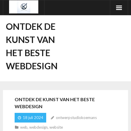
Ga
naar
de
ONTDEK DE
inhoud
KUNST VAN
HET BESTE
WEBDESIGN
ONTDEK DE KUNST VAN HET BESTE
WEBDESIGN
18 juli 2024
ontwerpstudiokoemans
web
,
webdesign
,
website