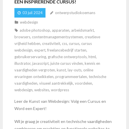
EEN INSPIRERENDE CURSUS!
03 juli 2024
ontwerpstudiokoemans
webdesign
adobe photoshop
,
apparaten
,
arbeidsmarkt
,
browsers
,
contentmanagementsystemen
,
creatieve
vrijheid hebben
,
creativiteit
,
css
,
cursus
,
cursus
webdesign
,
expert
,
freelancebedrijf starten
,
gebruikerservaring
,
grafische ontwerptools
,
html
,
illustrator
,
javascript
,
juiste cursus vinden
,
kennis en
vaardigheden vergroten
,
kunst
,
lay-outs
,
online
ervaringen ontwikkelen
,
programmeertalen
,
technische
vaardigheden
,
visueel aantrekkelijk
,
voordelen
,
webdesign
,
websites
,
wordpress
Leer de Kunst van Webdesign: Volg een Cursus en
Word een Expert!
Wil je graag je creativiteit en technische vaardigheden
combineren om prachtige en functionele websites te