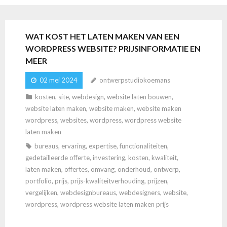
WAT KOST HET LATEN MAKEN VAN EEN
WORDPRESS WEBSITE? PRIJSINFORMATIE EN
MEER
02 mei 2024
ontwerpstudiokoemans
kosten
,
site
,
webdesign
,
website laten bouwen
,
website laten maken
,
website maken
,
website maken
wordpress
,
websites
,
wordpress
,
wordpress website
laten maken
bureaus
,
ervaring
,
expertise
,
functionaliteiten
,
gedetailleerde offerte
,
investering
,
kosten
,
kwaliteit
,
laten maken
,
offertes
,
omvang
,
onderhoud
,
ontwerp
,
portfolio
,
prijs
,
prijs-kwaliteitverhouding
,
prijzen
,
vergelijken
,
webdesignbureaus
,
webdesigners
,
website
,
wordpress
,
wordpress website laten maken prijs