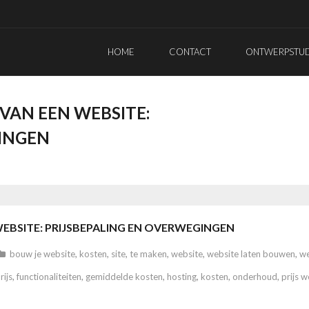
HOME
CONTACT
ONTWERPSTUDI
VAN EEN WEBSITE:
INGEN
EBSITE: PRIJSBEPALING EN OVERWEGINGEN
bouw je website
,
kosten
,
site
,
te maken
,
website
,
website laten bouwen
,
we
rijs
,
functionaliteiten
,
gemiddelde kosten
,
hosting
,
kosten
,
onderhoud
,
prijs 