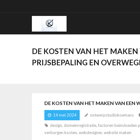
Ga
naar
de
inhoud
DE KOSTEN VAN HET MAKEN 
PRIJSBEPALING EN OVERWEG
DE KOSTEN VAN HET MAKEN VAN EEN W
14 mei 2024
ontwerpstudiokoemans
design
,
domeinregistratie
,
factoren beïnvloeden p
verborgen kosten
,
webdesigner
,
website maken