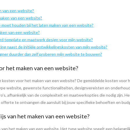
n van een website?
 maken van een website?
e moet houden bij het laten maken van een website?
aken van een website?
aard template en maatwerk design voor mijn website?
ing naast de initiële ontwikkelingskosten van mijn website?
igner duurder dan zelf proberen mijn website te bouwen?
or het maken van een website?
de kosten voor het maken van een website? De gemiddelde kosten voor h
t type website, gewenste functionaliteiten, designvereisten en onderho
’s, afhankelijk van de complexiteit en maatwerkopties die nodig zijn. H
ferte te ontvangen die aansluit bij jouw specifieke behoeften en bud
ijs van het maken van een website?
s van het maken van een website. Het type website speelt een belangrij