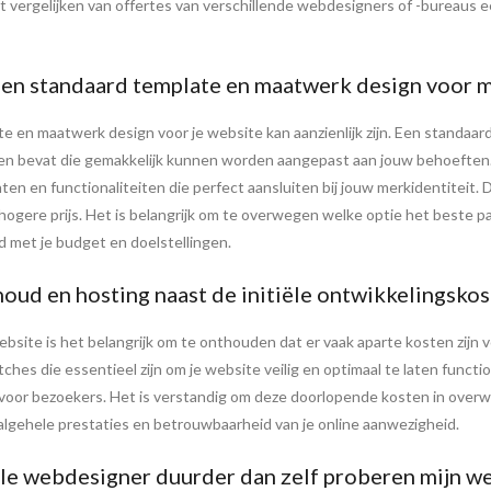
t vergelijken van offertes van verschillende webdesigners of -bureaus e
n een standaard template en maatwerk design voor 
te en maatwerk design voor je website kan aanzienlijk zijn. Een standaar
en bevat die gemakkelijk kunnen worden aangepast aan jouw behoeften
en en functionaliteiten die perfect aansluiten bij jouw merkidentiteit. 
 hogere prijs. Het is belangrijk om te overwegen welke optie het beste past
 met je budget en doelstellingen.
oud en hosting naast de initiële ontwikkelingskos
 website is het belangrijk om te onthouden dat er vaak aparte kosten zi
hes die essentieel zijn om je website veilig en optimaal te laten functio
s voor bezoekers. Het is verstandig om deze doorlopende kosten in over
algehele prestaties en betrouwbaarheid van je online aanwezigheid.
nele webdesigner duurder dan zelf proberen mijn w