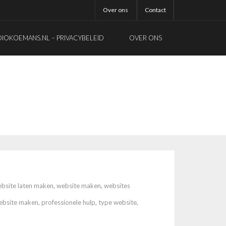
Over ons
Contact
OKOEMANS.NL – PRIVACYBELEID
OVER ONS
bsite laten maken
,
website maken
,
websites
website maken
,
professionele hulp
,
type website
,