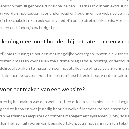
bshop met uitgebreide functionaliteiten. Daarnaast kunnen extra funct
 worden met kosten voor onderhoud en hosting om de website veilig en
n te schakelen, kan ook van invloed zijn op de uiteindelijke prijs. Het is 
omen die binnen jouw budget past.
rekening mee moet houden bij het laten maken van
ngrijk om rekening te houden met mogelijke verborgen kosten die kunne
a kosten ontstaan voor zaken zoals domeinregistratie, hosting, onderho
duidelijke afspraken te maken en een gedetailleerde offerte te ontvang
e bijkomende kosten, zodat je een realistisch beeld hebt van de totale i
 voor het maken van een website?
aren bij het maken van een website. Een effectieve manier is om te begi
 goed te bepalen wat je nodig hebt en welke functionaliteiten essentieel
k van bestaande templates of content management systemen (CMS) zoals
 kan het zelf uitvoeren van bepaalde taken, zoals het schrijven van teks