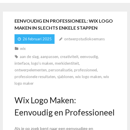
EENVOUDIG EN PROFESSIONEEL: WIX LOGO
MAKEN IN SLECHTS ENKELE STAPPEN
26 februari 2025
ontwerpstudiokoemans
wix
aan de slag
,
aanpassen
,
creativiteit
,
eenvoudig
,
interface
,
logo's maken
,
merkidentiteit
,
ontwerpelementen
,
personalisatie
,
professioneel
,
professionele resultaten
,
sjablonen
,
wix logo maken
,
wix
logo maker
Wix Logo Maken:
Eenvoudig en Professioneel
Als je op zoek bent naar een eenvoudige en