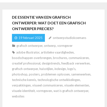
DE ESSENTIE VAN EEN GRAFISCH
ONTWERPER: WAT DOET EEN GRAFISCH
ONTWERPER PRECIES?
19 februari 2025
ontwerpstudiokoemans
grafisch ontwerper
,
ontwerp
,
vormgever
adobe illustrator
,
artistieke vaardigheden
,
boodschappen overbrengen
,
brochures
,
communiceren
,
creatief professional
,
designtrends
,
feedback verwerken
,
grafisch ontwerper
,
huisstijlen
,
indesign
,
logo's
,
photoshop
,
posters
,
problemen oplossen
,
samenwerken
,
technische kennis
,
technologische ontwikkelingen
,
verpakkingen
,
visueel communiceren
,
visuele elementen
,
visuele identiteit
,
vormgeven
,
wat is grafisch ontwerper
,
websites