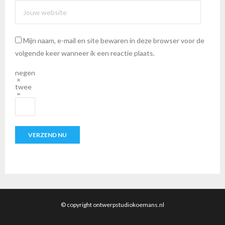
Mijn naam, e-mail en site bewaren in deze browser voor de
volgende keer wanneer ik een reactie plaats.
negen
×
twee
=
© copyright ontwerpstudiokoemans.nl