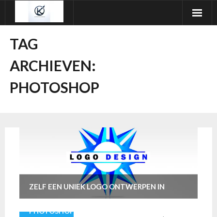
Ga
naar
de
TAG
inhoud
ARCHIEVEN:
PHOTOSHOP
ZELF EEN UNIEK LOGO ONTWERPEN IN
PHOTOSHOP