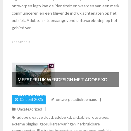
ontworpen logo kan de identiteit en waarden van een merk
communiceren en een blijvende indruk achterlaten op het
publiek. Adobe, als toonaangevend softwarebedrijf op het
gebied van
LEES MEER
MEESTERLIJK WEBDESIGN MET ADOBE XD:
ONTDEK DE CREATIEVE KRACHT!
03 april 2025
ontwerpstudiokoemans
Uncategorized
adobe creative cloud
,
adobe xd
,
clickable prototypes
,
externe plugins
,
gebruikerservaringen
,
herbruikbare
componenten
,
illustrator
,
interactieve prototypes
,
mobiele