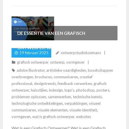
DE ESSENTIE VAN EEN GRAFISCH
ONTWERPER: WAT DOET EEN GRAFISCH
19 februari 2025
ontwerpstudiokoemans
ONTWERPER PRECIES?
grafisch ontwerper
,
ontwerp
,
vormgever
adobe illustrator
,
artistieke vaardigheden
,
boodschappen
overbrengen
,
brochures
,
communiceren
,
creatief
professional
,
designtrends
,
feedback verwerken
,
grafisch
ontwerper
,
huisstijlen
,
indesign
,
logo's
,
photoshop
,
posters
,
problemen oplossen
,
samenwerken
,
technische kennis
,
technologische ontwikkelingen
,
verpakkingen
,
visueel
communiceren
,
visuele elementen
,
visuele identiteit
,
vormgeven
,
wat is grafisch ontwerper
,
websites
Wat is een Grafisch Ontwerper? Wat is een Grafisch