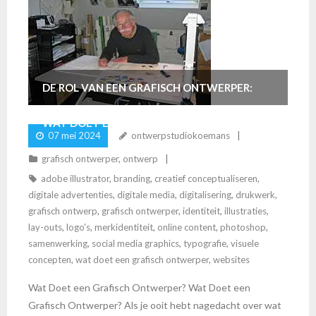
DE ROL VAN EEN GRAFISCH ONTWERPER:
WAT DOET EEN GRAFISCH ONTWERPER
07 mei 2024
ontwerpstudiokoemans
PRECIES?
grafisch ontwerper
,
ontwerp
adobe illustrator
,
branding
,
creatief conceptualiseren
,
digitale advertenties
,
digitale media
,
digitalisering
,
drukwerk
,
grafisch ontwerp
,
grafisch ontwerper
,
identiteit
,
illustraties
,
lay-outs
,
logo's
,
merkidentiteit
,
online content
,
photoshop
,
samenwerking
,
social media graphics
,
typografie
,
visuele
concepten
,
wat doet een grafisch ontwerper
,
websites
Wat Doet een Grafisch Ontwerper? Wat Doet een
Grafisch Ontwerper? Als je ooit hebt nagedacht over wat