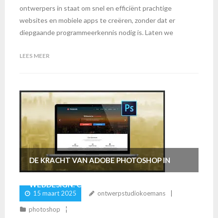
ontwerpers in staat om snel en efficiënt prachtige
websites en mobiele apps te creëren, zonder dat er
diepgaande programmeerkennis nodig is. Laten we
LEES MEER
DE KRACHT VAN ADOBE PHOTOSHOP IN
WEBDESIGN: CREËER VISUEEL
15 maart 2025
ontwerpstudiokoemans
AANTREKKELIJKE WEBSITES
photoshop