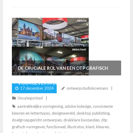
DE CRUCIALE ROL VAN EEN DTP GRAFISCH
VORMGEVER IN DE CREATIEVE INDUSTRIE
17 december 2024
ontwerpstudiokoemans
Uncategorized
aantrekkelijke vormgeving
,
adobe indesign
,
consistente
kleuren en lettertypes
,
designwereld
,
desktop publishing
,
doelgroepgericht ontwerpen
,
drukklare bestanden
,
dtp
grafisch vormgever
,
functioneel
,
illustrator
,
klant
,
kleuren
,