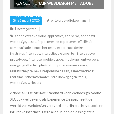
REVOLUTIONAIR WEBDESIGN MET ADOBE
XD: DE NIEUWE STANDAARD
26 maart 2025
ontwerpstudiokoemans
Uncategorized
adobe creative cloud-applicaties
,
adobe xd
,
adobe xd
webdesign
,
assets importeren en exporteren
,
efficiëntie
communicatie binnen het team
,
experience design
,
illustrator
,
integratie
,
interactieve elementen
,
interactieve
prototypes
,
interface
,
mobiele apps
,
mock-ups
,
ontwerpers
,
overgangseffecten
,
photoshop
,
programmeerkennis
,
realistische previews
,
responsive design
,
samenwerken in
real-time
,
schermformaten
,
scrollbewegingen
,
tools
,
webdesign
,
websites
Adobe XD: De Nieuwe Standaard voor Webdesign Adobe
XD, ook wel bekend als Experience Design, heeft de
wereld van webdesign veroverd met zijn krachtige tools en
intuïtieve interface. Deze alles-in-één oplossing stelt