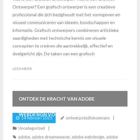
Ontwerper? Een grafisch ontwerper is een creatieve
professional die zich bezighoudt met het vormgeven en
visueel communiceren van ideeën, boodschappen en
informatie. Grafisch ontwerpers combineren artistieke
vaardigheden met technische kennis om visuele
concepten te creëren die aantrekkelijk, effectief en
doelgericht zijn. De taken van een grafisch
LEES MEER
ONTDEK DE KRACHT VAN ADOBE
WEBDESIGN VOOR CREATIEVE ONLINE
14 februari 2025
ontwerpstudiokoemans
Uncategorized
ERVARINGEN
adobe
,
adobe dreamweaver
,
adobe webdesign
,
adobe