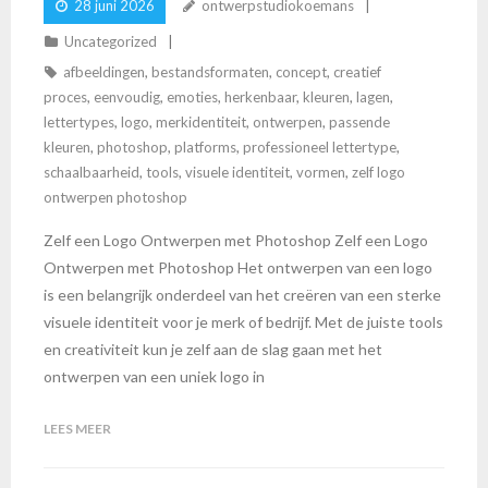
28 juni 2026
ontwerpstudiokoemans
Uncategorized
afbeeldingen
,
bestandsformaten
,
concept
,
creatief
proces
,
eenvoudig
,
emoties
,
herkenbaar
,
kleuren
,
lagen
,
lettertypes
,
logo
,
merkidentiteit
,
ontwerpen
,
passende
kleuren
,
photoshop
,
platforms
,
professioneel lettertype
,
schaalbaarheid
,
tools
,
visuele identiteit
,
vormen
,
zelf logo
ontwerpen photoshop
Zelf een Logo Ontwerpen met Photoshop Zelf een Logo
Ontwerpen met Photoshop Het ontwerpen van een logo
is een belangrijk onderdeel van het creëren van een sterke
visuele identiteit voor je merk of bedrijf. Met de juiste tools
en creativiteit kun je zelf aan de slag gaan met het
ontwerpen van een uniek logo in
LEES MEER