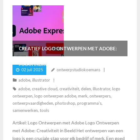
CREATIEF LOGO ONTWERPEN MET ADOBE:
MAAK INDRUK MET PROFESSIONELE
02 juli 2025
ontwerpstudiokoemans
GRAFISCHE TOOLS
adobe
,
illustrator
adobe
,
creative cloud
,
creativiteit
,
delen
,
illustrator
,
logo
ontwerpen
,
logo ontwerpen adobe
,
merk
,
ontwerpers
,
ontwerpvaardigheden
,
photoshop
,
programma's
,
samenwerken
,
tools
Artikel: Logo Ontwerpen met Adobe Logo Ontwerpen
met Adobe: Creativiteit in Beeld Het ontwerpen van een
logo is een cruciale stap voor elk bedrijf of merk. Een goed