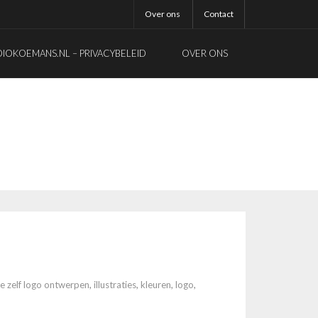
Over ons
Contact
OKOEMANS.NL – PRIVACYBELEID
OVER ONS
e zelf logo ontwerpen
,
illustraties
,
kleuren
,
logo
,