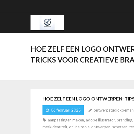
Ga
naar
de
inhoud
HOE ZELF EEN LOGO ONTWERP
TRICKS VOOR CREATIEVE BR
HOE ZELF EEN LOGO ONTWERPEN: TIPS
06 februari 2025
ontwerpstudiokoeman
aanpassingen maken
,
adobe illustrator
,
branding
,
merkidentiteit
,
online tools
,
ontwerpen
,
schetsen
,
te