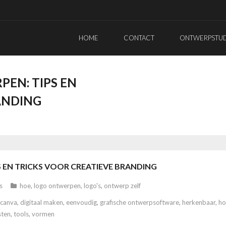
HOME
CONTACT
ONTWERPSTUDI
EN: TIPS EN
ANDING
 EN TRICKS VOOR CREATIEVE BRANDING
s
hoe
,
logo ontwerpen
,
logo's
,
ontwerp zelf
canva
,
digitaal maken
,
eenvoudig
,
grafische ontwerpsoftware
,
herkenbaar
,
ho
sten
,
tools
,
vormen