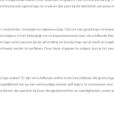
ofessioneel ogend logo te creëren dat past bij de identiteit van jouw me
 creativiteit, strategie en vakmanschap. Om tot een goed logo te komen,
 Vervolgens is het belangrijk om te experimenteren met verschillende k
 logo moet passen bij de uitstraling en boodschap van je merk en tegelijk
ontwerp verder te verfijnen. Door deze stappen te volgen, kun je tot e
s logo maker? Er zijn verschillende online tools beschikbaar die gratis 
 mogelijkheid om op een eenvoudige manier zelf logo’s te ontwerpen met
 te kiezen die aansluit bij jouw designbehoeften en vaardigheden, zodat 