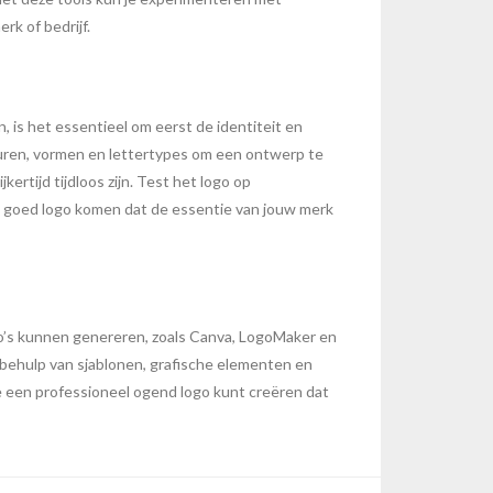
rk of bedrijf.
 is het essentieel om eerst de identiteit en
leuren, vormen en lettertypes om een ontwerp te
ertijd tijdloos zijn. Test het logo op
en goed logo komen dat de essentie van jouw merk
logo’s kunnen genereren, zoals Canva, LogoMaker en
 behulp van sjablonen, grafische elementen en
je een professioneel ogend logo kunt creëren dat