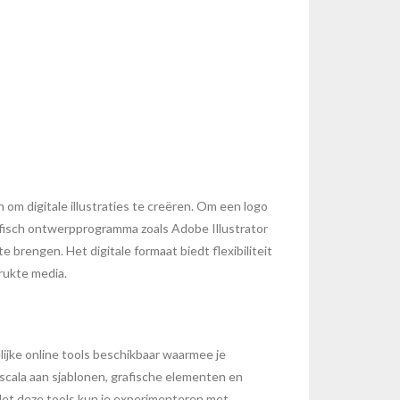
 om digitale illustraties te creëren. Om een logo
afisch ontwerpprogramma zoals Adobe Illustrator
brengen. Het digitale formaat biedt flexibiliteit
rukte media.
ijke online tools beschikbaar waarmee je
cala aan sjablonen, grafische elementen en
Met deze tools kun je experimenteren met