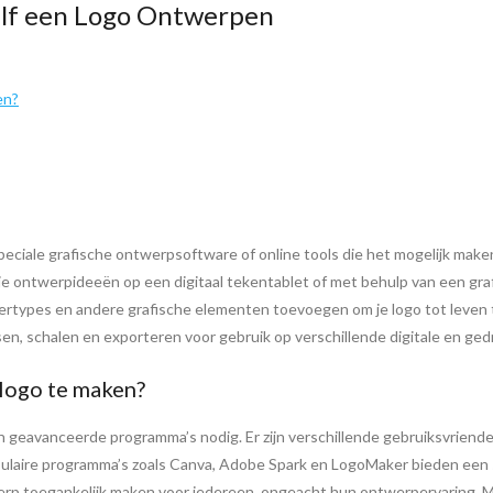
elf een Logo Ontwerpen
en?
peciale grafische ontwerpsoftware of online tools die het mogelijk maken
n je ontwerpideeën op een digitaal tekentablet of met behulp van een gr
ertypes en andere grafische elementen toevoegen om je logo tot leven te 
en, schalen en exporteren voor gebruik op verschillende digitale en ged
logo te maken?
 geavanceerde programma’s nodig. Er zijn verschillende gebruiksvriendel
ulaire programma’s zoals Canva, Adobe Spark en LogoMaker bieden een s
erp toegankelijk maken voor iedereen, ongeacht hun ontwerpervaring. 