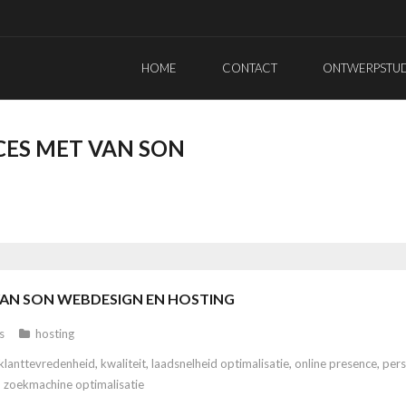
HOME
CONTACT
ONTWERPSTUDI
CES MET VAN SON
VAN SON WEBDESIGN EN HOSTING
s
hosting
klanttevredenheid
,
kwaliteit
,
laadsnelheid optimalisatie
,
online presence
,
pers
,
zoekmachine optimalisatie