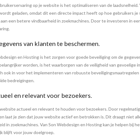
ebruikerservaring op je website is het optimaliseren van de laadsnelhei
wordt geladen, omdat dit een directe impact heeft op hoe gebruikers je si
aan een betere vindbaarheid in zoekmachines. Door te investeren in een
ring.
egevens van klanten te beschermen.
Webdesign en Hosting is het zorgen voor goede beveiliging om de gegeven
angrijker worden, is het waarborgen van de veiligheid van gevoelige inf
ch ook in voor het implementeren van robuuste beveiligingsmaatregelen
iële bedreigingen.
ueel en relevant voor bezoekers.
e website actueel en relevant te houden voor bezoekers. Door regelmati
n laat je zien dat jouw website actief en betrokken is. Dit draagt niet al
heid in zoekmachines. Van Son Webdesign en Hosting kan je helpen bij 
jk blijft voor jouw doelgroep.