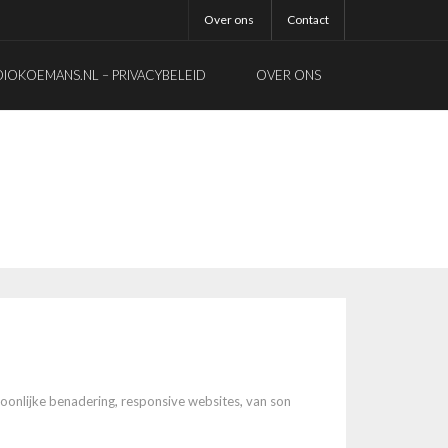
Over ons
Contact
OKOEMANS.NL – PRIVACYBELEID
OVER ONS
oonlijke benadering
,
responsive websites
,
van son