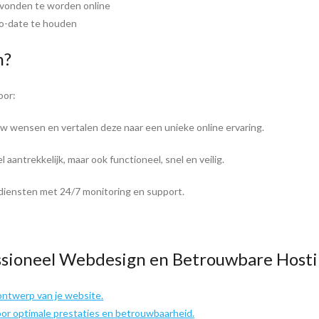
evonden te worden online
o-date te houden
n?
oor:
ouw wensen en vertalen deze naar een unieke online ervaring.
l aantrekkelijk, maar ook functioneel, snel en veilig.
diensten met 24/7 monitoring en support.
essioneel Webdesign en Betrouwbare Host
ontwerp van je website.
or optimale prestaties en betrouwbaarheid.