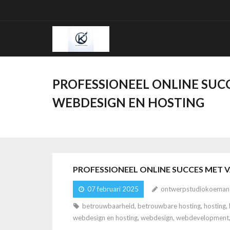
Ga
naar
de
inhoud
PROFESSIONEEL ONLINE SUC
WEBDESIGN EN HOSTING
PROFESSIONEEL ONLINE SUCCES MET 
07 februari 2025
ontwerpstudiokoeman
betrouwbaarheid
,
betrouwbare hosting
,
hosting
,
webdesign en hosting
,
webdesign
,
webdevelopment