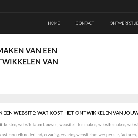
HOME
CONTACT
ONTWERPSTUDI
MAKEN VAN EEN
NTWIKKELEN VAN
N EEN WEBSITE: WAT KOST HET ONTWIKKELEN VAN JOUW
kosten
,
website laten bouwen
,
website laten maken
,
website maken
,
websi
kostenbereik nederland
,
ervaring
,
ervaring website bouwer per uur
,
factoren
,