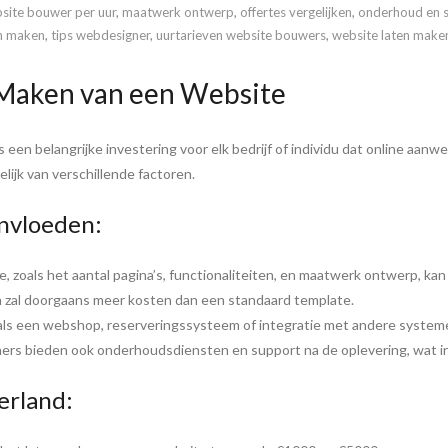
bsite bouwer per uur
,
maatwerk ontwerp
,
offertes vergelijken
,
onderhoud en 
en maken
,
tips webdesigner
,
uurtarieven website bouwers
,
website laten make
 Maken van een Website
en belangrijke investering voor elk bedrijf of individu dat online aanwez
lijk van verschillende factoren.
ïnvloeden:
, zoals het aantal pagina’s, functionaliteiten, en maatwerk ontwerp, ka
 zal doorgaans meer kosten dan een standaard template.
oals een webshop, reserveringssysteem of integratie met andere system
s bieden ook onderhoudsdiensten en support na de oplevering, wat in
erland: