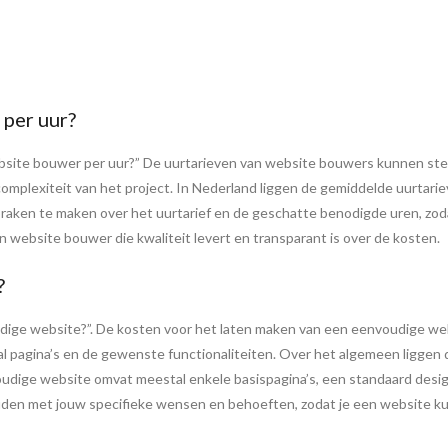
per uur?
site bouwer per uur?” De uurtarieven van website bouwers kunnen sterk 
de complexiteit van het project. In Nederland liggen de gemiddelde uurt
afspraken te maken over het uurtarief en de geschatte benodigde uren, zo
n website bouwer die kwaliteit levert en transparant is over de kosten.
?
dige website?”. De kosten voor het laten maken van een eenvoudige web
tal pagina’s en de gewenste functionaliteiten. Over het algemeen liggen
ige website omvat meestal enkele basispagina’s, een standaard design e
uden met jouw specifieke wensen en behoeften, zodat je een website ku