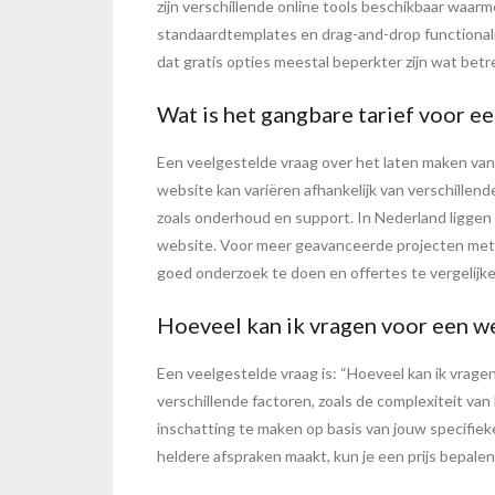
zijn verschillende online tools beschikbaar waar
standaardtemplates en drag-and-drop functional
dat gratis opties meestal beperkter zijn wat bet
Wat is het gangbare tarief voor e
Een veelgestelde vraag over het laten maken van 
website kan variëren afhankelijk van verschillend
zoals onderhoud en support. In Nederland ligge
website. Voor meer geavanceerde projecten met u
goed onderzoek te doen en offertes te vergelijk
Hoeveel kan ik vragen voor een w
Een veelgestelde vraag is: “Hoeveel kan ik vrage
verschillende factoren, zoals de complexiteit va
inschatting te maken op basis van jouw specifie
heldere afspraken maakt, kun je een prijs bepale