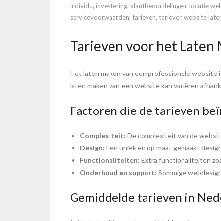
individu
,
investering
,
klantbeoordelingen
,
locatie we
servicevoorwaarden
,
tarieven
,
tarieven website lat
Tarieven voor het Laten
Het laten maken van een professionele website is e
laten maken van een website kan variëren afhanke
Factoren die de tarieven be
Complexiteit:
De complexiteit van de website
Design:
Een uniek en op maat gemaakt design
Functionaliteiten:
Extra functionaliteiten z
Onderhoud en support:
Sommige webdesigner
Gemiddelde tarieven in Ned