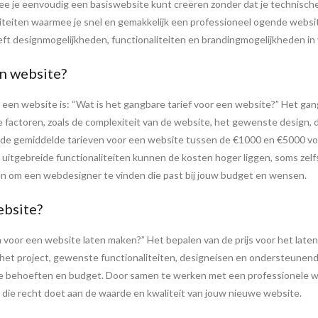
mee je eenvoudig een basiswebsite kunt creëren zonder dat je technisch
iteiten waarmee je snel en gemakkelijk een professioneel ogende websi
reft designmogelijkheden, functionaliteiten en brandingmogelijkheden in 
en website?
een website is: “Wat is het gangbare tarief voor een website?” Het gan
e factoren, zoals de complexiteit van de website, het gewenste design, 
n de gemiddelde tarieven voor een website tussen de €1000 en €5000 v
itgebreide functionaliteiten kunnen de kosten hoger liggen, soms zelfs
en om een webdesigner te vinden die past bij jouw budget en wensen.
ebsite?
n voor een website laten maken?” Het bepalen van de prijs voor het laten
n het project, gewenste functionaliteiten, designeisen en ondersteunend
ke behoeften en budget. Door samen te werken met een professionele w
n die recht doet aan de waarde en kwaliteit van jouw nieuwe website.