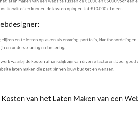
r het laten maken van een website tussen de €1000 en €5000 voor een 
unctionaliteiten kunnen de kosten oplopen tot €10.000 of meer.
webdesigner:
rgelijken en te letten op zaken als ervaring, portfolio, klantbeoordelinge
mijn en ondersteuning na lancering.
erk waarbij de kosten afhankelijk zijn van diverse factoren. Door goed
ebsite laten maken die past binnen jouw budget en wensen.
e Kosten van het Laten Maken van een We
?