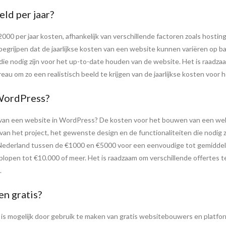
ld per jaar?
00 per jaar kosten, afhankelijk van verschillende factoren zoals host
 begrijpen dat de jaarlijkse kosten van een website kunnen variëren op ba
die nodig zijn voor het up-to-date houden van de website. Het is raadza
au om zo een realistisch beeld te krijgen van de jaarlijkse kosten voo
WordPress?
 van een website in WordPress? De kosten voor het bouwen van een web
 van het project, het gewenste design en de functionaliteiten die nodig 
Nederland tussen de €1000 en €5000 voor een eenvoudige tot gemiddel
plopen tot €10.000 of meer. Het is raadzaam om verschillende offertes t
.
n gratis?
s mogelijk door gebruik te maken van gratis websitebouwers en platform