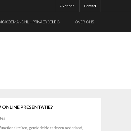
Over ons
Contact
OKOEMANS.NL – PRIVACYBELEID
OVER ONS
 ONLINE PRESENTATIE?
tes
functionaliteiten
,
gemiddelde tarieven nederland
,