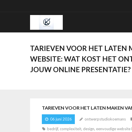
Ga
naar
de
inhoud
TARIEVEN VOOR HET LATEN 
WEBSITE: WAT KOST HET O
JOUW ONLINE PRESENTATIE?
TARIEVEN VOOR HET LATEN MAKEN VA
06 juni 2026
ontwerpstudiokoemans
bedrijf
,
complexiteit
,
design
,
eenvoudige website 