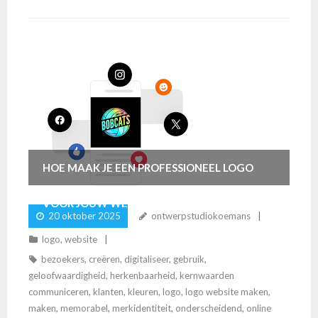
HOE MAAK JE EEN PROFESSIONEEL LOGO
VOOR JOUW WEBSITE?
20 oktober 2025
ontwerpstudiokoemans
logo
,
website
bezoekers
,
creëren
,
digitaliseer
,
gebruik
,
geloofwaardigheid
,
herkenbaarheid
,
kernwaarden
communiceren
,
klanten
,
kleuren
,
logo
,
logo website maken
,
maken
,
memorabel
,
merkidentiteit
,
onderscheidend
,
online