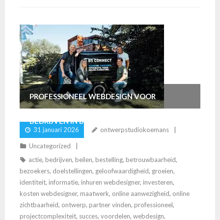
PROFESSIONEEL WEBDESIGN VOOR
BEDRIJVEN IN BEILEN
31 januari 2026
ontwerpstudiokoemans
Uncategorized
actie
,
bedrijven
,
beilen
,
bestelling
,
betrouwbaarheid
,
bezoekers
,
doelstellingen
,
geloofwaardigheid
,
groeien
,
identiteit
,
informatie
,
inhuren webdesigner
,
investeren
,
kosten webdesigner
,
maatwerk
,
online aanwezigheid
,
online
zichtbaarheid
,
ontwerp
,
partner vinden
,
professioneel
,
projectcomplexiteit
,
succes
,
voordelen
,
webdesign
,