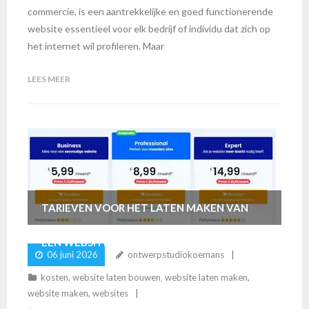
commercie, is een aantrekkelijke en goed functionerende
website essentieel voor elk bedrijf of individu dat zich op
het internet wil profileren. Maar
LEES MEER
TARIEVEN VOOR HET LATEN MAKEN VAN
EEN WEBSITE: WAT KOST HET
06 juni 2026
ontwerpstudiokoemans
ONTWIKKELEN VAN JOUW ONLINE
kosten
,
website laten bouwen
,
website laten maken
,
website maken
,
websites