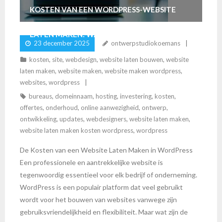
KOSTEN VAN EEN WORDPRESS-WEBSITE
LATEN MAKEN: WAT ZIJN DE TARIEVEN?
23 december 2025
ontwerpstudiokoemans
kosten
,
site
,
webdesign
,
website laten bouwen
,
website
laten maken
,
website maken
,
website maken wordpress
,
websites
,
wordpress
bureaus
,
domeinnaam
,
hosting
,
investering
,
kosten
,
offertes
,
onderhoud
,
online aanwezigheid
,
ontwerp
,
ontwikkeling
,
updates
,
webdesigners
,
website laten maken
,
website laten maken kosten wordpress
,
wordpress
De Kosten van een Website Laten Maken in WordPress
Een professionele en aantrekkelijke website is
tegenwoordig essentieel voor elk bedrijf of onderneming.
WordPress is een populair platform dat veel gebruikt
wordt voor het bouwen van websites vanwege zijn
gebruiksvriendelijkheid en flexibiliteit. Maar wat zijn de