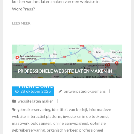
kosten van het laten maken van een website in
WordPress?
LEES MEER
PROFESSIONELE WEBSITE LATEN MAKEN IN
TWENTE: ONTDEK ONZE DIENSTEN
28 oktober 2025
ontwerpstudiokoemans
VANDAAG!
website laten maken
gebruikerservaring
,
identiteit van bedrijf
,
informatieve
website
,
interactief platform
,
investeren in de toekomst
,
maatwerk oplossingen
,
online aanwezigheid
,
optimale
gebruikerservaring
,
organisch verkeer
,
professioneel