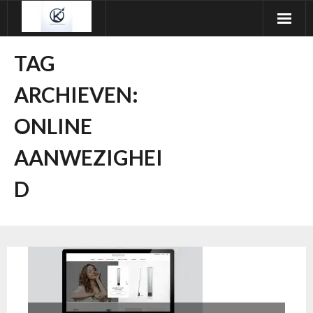
Ga
naar
de
TAG
inhoud
ARCHIEVEN:
ONLINE
AANWEZIGHEI
D