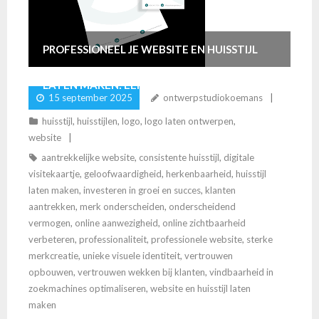
PROFESSIONEEL JE WEBSITE EN HUISSTIJL
LATEN MAKEN: EEN STAP NAAR SUCCES
15 september 2025
ontwerpstudiokoemans
huisstijl
,
huisstijlen
,
logo
,
logo laten ontwerpen
,
website
aantrekkelijke website
,
consistente huisstijl
,
digitale
visitekaartje
,
geloofwaardigheid
,
herkenbaarheid
,
huisstijl
laten maken
,
investeren in groei en succes
,
klanten
aantrekken
,
merk onderscheiden
,
onderscheidend
vermogen
,
online aanwezigheid
,
online zichtbaarheid
verbeteren
,
professionaliteit
,
professionele website
,
sterke
merkcreatie
,
unieke visuele identiteit
,
vertrouwen
opbouwen
,
vertrouwen wekken bij klanten
,
vindbaarheid in
zoekmachines optimaliseren
,
website en huisstijl laten
maken