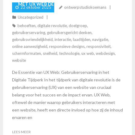
MET UX WEB DESIGN
22 oktober 2025
ontwerpstudiokoemans
Uncategorized
behoeften
,
digitale revolutie
,
doelgroep
,
gebruikerservaring
,
gebruikersgericht denken
,
gebruiksvriendelijkheid
,
interactie
,
laadtijden
,
navigatie
,
online aanwezigheid
,
responsieve designs
,
responsiviteit
,
schermformaten
,
snelheid
,
technologie
,
ux web
,
webdesign
,
website
De Essentie van UX Web: Gebruikerservaring in het
Digitale Tijdperk In het tijdperk van digitale revolutie is de
gebruikerservaring (UX) van een website van cruciaal
belang voor het succes en de impact ervan. UX Web,
oftewel de manier waarop gebruikers interacteren met
een website, heeft een directe invloed op hoe zij de inhoud
ervaren en
LEES MEER