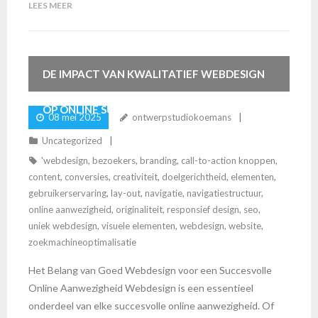
LEES MEER
DE IMPACT VAN KWALITATIEF WEBDESIGN
OP ONLINE SUCCES
08 mei 2025
ontwerpstudiokoemans
Uncategorized
'webdesign
,
bezoekers
,
branding
,
call-to-action knoppen
,
content
,
conversies
,
creativiteit
,
doelgerichtheid
,
elementen
,
gebruikerservaring
,
lay-out
,
navigatie
,
navigatiestructuur
,
online aanwezigheid
,
originaliteit
,
responsief design
,
seo
,
uniek webdesign
,
visuele elementen
,
webdesign
,
website
,
zoekmachineoptimalisatie
Het Belang van Goed Webdesign voor een Succesvolle
Online Aanwezigheid Webdesign is een essentieel
onderdeel van elke succesvolle online aanwezigheid. Of