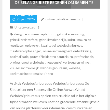
DE BELANGRIJKSTE REDENEN OM SAMEN TE
WERKEN MET PROFESSIONELE
29 juni 2026
ontwerpstudiokoemans
WEBDESIGNBUREAUS
Uncategorized
design
,
e-commerceplatform
,
gebruikerservaring
,
gebruikersinterface
,
gebruiksvriendelijk
,
indruk maken en
resultaten opleveren
,
kwalitatief webdesignbureau
,
maatwerkoplossingen
,
online aanwezigheid
,
ontwikkeling
,
optimalisatie
,
potentiële klanten aantrekken
,
professionals
,
professioneel webdesign
,
responsief
,
vertrouwen winnen
,
visueel aantrekkelijk
,
webdesignbureaus
,
website
,
zoekmachineoptimalisatie seo
Artikel: Webdesignbureaus Webdesignbureaus: De
Sleutel tot een Succesvolle Online Aanwezigheid
Webdesignbureaus spelen een cruciale rol in het digitale
tijdperk waarin we leven. Met de groeiende afhankelijkheid
van online platforms voor informatie, communicatie en