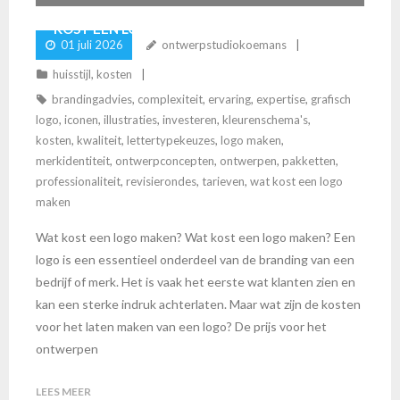
KOST EEN LOGO MAKEN?
01 juli 2026
ontwerpstudiokoemans
huisstijl
,
kosten
brandingadvies
,
complexiteit
,
ervaring
,
expertise
,
grafisch
logo
,
iconen
,
illustraties
,
investeren
,
kleurenschema's
,
kosten
,
kwaliteit
,
lettertypekeuzes
,
logo maken
,
merkidentiteit
,
ontwerpconcepten
,
ontwerpen
,
pakketten
,
professionaliteit
,
revisierondes
,
tarieven
,
wat kost een logo
maken
Wat kost een logo maken? Wat kost een logo maken? Een
logo is een essentieel onderdeel van de branding van een
bedrijf of merk. Het is vaak het eerste wat klanten zien en
kan een sterke indruk achterlaten. Maar wat zijn de kosten
voor het laten maken van een logo? De prijs voor het
ontwerpen
LEES MEER