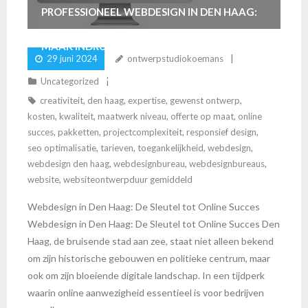
PROFESSIONEEL WEBDESIGN IN DEN HAAG:
MAAK INDRUK ONLINE MET CREATIEVE
29 juni 2024
ontwerpstudiokoemans
OPLOSSINGEN
Uncategorized
creativiteit
,
den haag
,
expertise
,
gewenst ontwerp
,
kosten
,
kwaliteit
,
maatwerk niveau
,
offerte op maat
,
online
succes
,
pakketten
,
projectcomplexiteit
,
responsief design
,
seo optimalisatie
,
tarieven
,
toegankelijkheid
,
webdesign
,
webdesign den haag
,
webdesignbureau
,
webdesignbureaus
,
website
,
websiteontwerpduur gemiddeld
Webdesign in Den Haag: De Sleutel tot Online Succes
Webdesign in Den Haag: De Sleutel tot Online Succes Den
Haag, de bruisende stad aan zee, staat niet alleen bekend
om zijn historische gebouwen en politieke centrum, maar
ook om zijn bloeiende digitale landschap. In een tijdperk
waarin online aanwezigheid essentieel is voor bedrijven