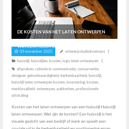
DE KOSTEN VAN HET LATEN ONTWERPEN
VAN EEN HUISSTIJL: WAT ZIJN DE TARIEVEN?
03 november 2025
ontwerpstudiokoemans
huisstijl
,
huisstijlen
,
kosten
,
logo laten ontwerpen
afspraken
,
cohesie in communicatie
,
concurrentie
,
designer
,
geloofwaardigheid
,
herkenbaarheid
,
huisstijl
,
huisstijl laten ontwerpen kosten
,
investering
,
kosten
,
merkloyaliteit
,
ontwerpen
,
pakketten
,
professionele
uitstraling
Kosten van het laten ontwerpen van een huisstijl Huisstijl
laten ontwerpen: Wat zijn de kosten? Een huisstijl is het
visuele gezicht van een bedrijf of merk en speelt een
cruciale rol in de herkenbaarheid en positionering ervan.