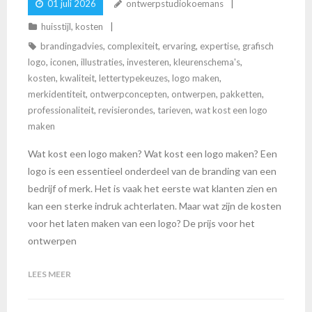
01 juli 2026
ontwerpstudiokoemans
huisstijl
,
kosten
brandingadvies
,
complexiteit
,
ervaring
,
expertise
,
grafisch
logo
,
iconen
,
illustraties
,
investeren
,
kleurenschema's
,
kosten
,
kwaliteit
,
lettertypekeuzes
,
logo maken
,
merkidentiteit
,
ontwerpconcepten
,
ontwerpen
,
pakketten
,
professionaliteit
,
revisierondes
,
tarieven
,
wat kost een logo
maken
Wat kost een logo maken? Wat kost een logo maken? Een
logo is een essentieel onderdeel van de branding van een
bedrijf of merk. Het is vaak het eerste wat klanten zien en
kan een sterke indruk achterlaten. Maar wat zijn de kosten
voor het laten maken van een logo? De prijs voor het
ontwerpen
LEES MEER