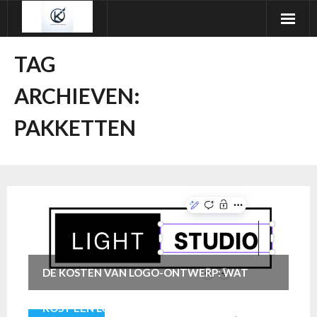
Ga
naar
de
TAG
inhoud
ARCHIEVEN:
PAKKETTEN
DE KOSTEN VAN LOGO-ONTWERP: WAT
KOST EEN LOGO MAKEN?