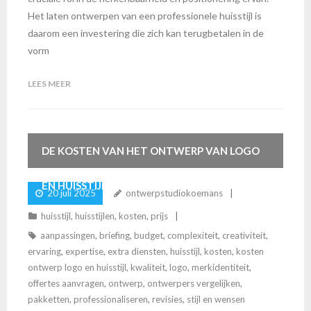
Het laten ontwerpen van een professionele huisstijl is
daarom een investering die zich kan terugbetalen in de
vorm
LEES MEER
DE KOSTEN VAN HET ONTWERP VAN LOGO
EN HUISSTIJL: WAT TE VERWACHTEN
20 juli 2025
ontwerpstudiokoemans
huisstijl
,
huisstijlen
,
kosten
,
prijs
aanpassingen
,
briefing
,
budget
,
complexiteit
,
creativiteit
,
ervaring
,
expertise
,
extra diensten
,
huisstijl
,
kosten
,
kosten
ontwerp logo en huisstijl
,
kwaliteit
,
logo
,
merkidentiteit
,
offertes aanvragen
,
ontwerp
,
ontwerpers vergelijken
,
pakketten
,
professionaliseren
,
revisies
,
stijl en wensen