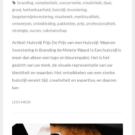
branding
,
complexiteit
,
concurrentie
,
creativiteit
,
duur
,
groei
,
herkenbaarheid
,
huisstijl
,
investering
,
langetermijninvestering
,
maatwerk
,
merkloyaliteit
,
ontwerpen
,
ontwikkeling
,
pakketten
,
prijs
,
professionaliteit
,
strategie
,
succes
,
vakmanschap
Artikel: Huisstijl Prijs De Prijs van een Huisstijl: Waarom
Investering in Branding de Moiete Waard Is Een huisstijl is
meer dan alleen een logo en kleurenpalet. Het is het
gezicht van uw merk, de visuele representatie van uw
identiteit en waarden. Het ontwikkelen van een sterke
huisstijl vereist tijd, creativiteit en expertise, en daarom
kan
LEES MEER