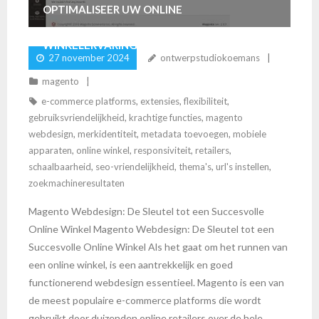
OPTIMALISEER UW ONLINE
WINKELERVARING MET MAGENTO
27 november 2024
ontwerpstudiokoemans
WEBDESIGN
magento
e-commerce platforms
,
extensies
,
flexibiliteit
,
gebruiksvriendelijkheid
,
krachtige functies
,
magento
webdesign
,
merkidentiteit
,
metadata toevoegen
,
mobiele
apparaten
,
online winkel
,
responsiviteit
,
retailers
,
schaalbaarheid
,
seo-vriendelijkheid
,
thema's
,
url's instellen
,
zoekmachineresultaten
Magento Webdesign: De Sleutel tot een Succesvolle
Online Winkel Magento Webdesign: De Sleutel tot een
Succesvolle Online Winkel Als het gaat om het runnen van
een online winkel, is een aantrekkelijk en goed
functionerend webdesign essentieel. Magento is een van
de meest populaire e-commerce platforms die wordt
gebruikt door duizenden online retailers over de hele